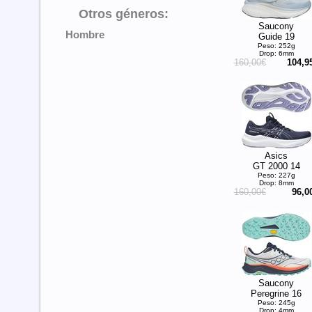
Otros géneros:
Saucony
Hombre
Guide 19
Peso: 252g
Drop: 6mm
160,00€
104,9
Asics
GT 2000 14
Peso: 227g
Drop: 8mm
160,00€
96,0
Saucony
Peregrine 16
Peso: 245g
Drop: 4mm