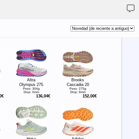
Altra
Brooks
Olympus 275
Cascadia 20
Peso: 304g
Peso: 275g
Drop: 0mm
Drop: 6mm
0€
136,04€
152,00€
Hoka
Adidas