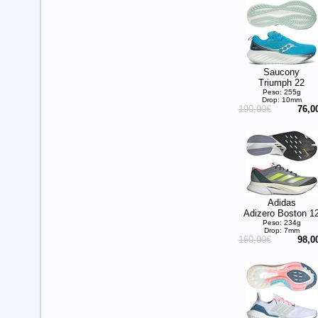
Saucony
Triumph 22
Peso: 255g
Drop: 10mm
190,00€
76,0
Adidas
Adizero Boston 1
Peso: 234g
Drop: 7mm
160,00€
98,0