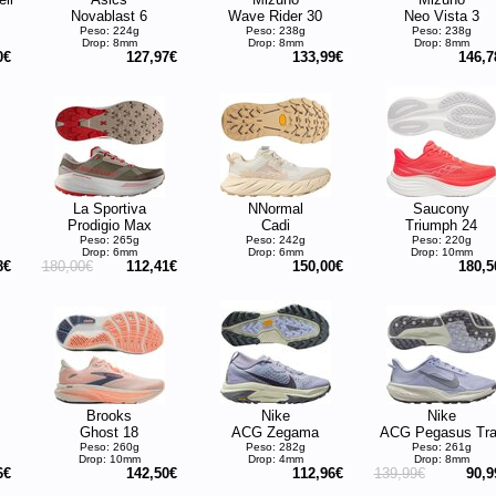
Novablast 6
Wave Rider 30
Neo Vista 3
Peso: 224g
Peso: 238g
Peso: 238g
Drop: 8mm
Drop: 8mm
Drop: 8mm
0€
127,97€
133,99€
146,7
La Sportiva
NNormal
Saucony
Prodigio Max
Cadi
Triumph 24
Peso: 265g
Peso: 242g
Peso: 220g
Drop: 6mm
Drop: 6mm
Drop: 10mm
8€
180,00€
112,41€
150,00€
180,5
Brooks
Nike
Nike
Ghost 18
ACG Zegama
ACG Pegasus Trai
Peso: 260g
Peso: 282g
Peso: 261g
Drop: 10mm
Drop: 4mm
Drop: 8mm
6€
142,50€
112,96€
139,99€
90,9