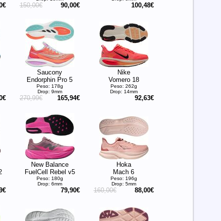
0€
150,00€
90,00€
100,48€
Saucony
Nike
Endorphin Pro 5
Vomero 18
Peso: 178g
Peso: 262g
Drop: 9mm
Drop: 14mm
0€
270,99€
165,94€
92,63€
New Balance
Hoka
2
FuelCell Rebel v5
Mach 6
Peso: 180g
Peso: 196g
Drop: 6mm
Drop: 5mm
9€
79,90€
160,00€
88,00€