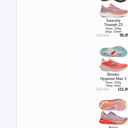
Saucony
Triumph 23
Peso: 239g
Drop: 10mm
190,00€
95,9
Brooks
Hyperion Max 3
Peso: 250g
Drop: 6mm
190,99€
111,9
Asics