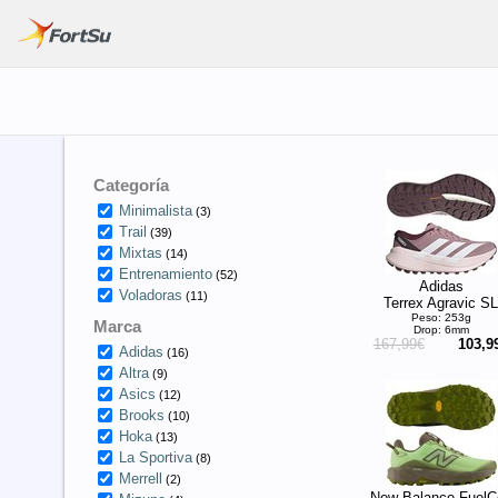
Categoría
Minimalista
(3)
Trail
(39)
Mixtas
(14)
Entrenamiento
(52)
Adidas
Voladoras
(11)
Terrex Agravic SL
Peso: 253g
Marca
Drop: 6mm
167,99€
103,9
Adidas
(16)
Altra
(9)
Asics
(12)
Brooks
(10)
Hoka
(13)
La Sportiva
(8)
Merrell
(2)
New Balance FuelCe