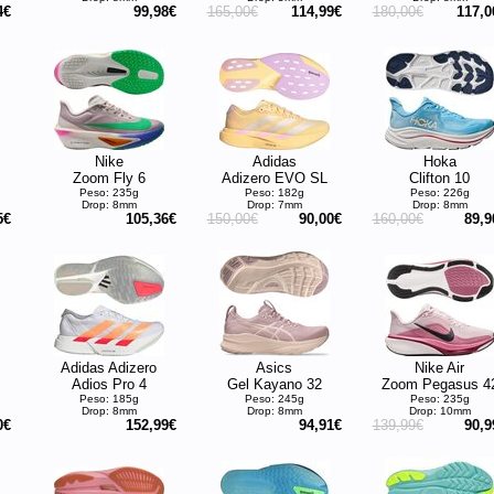
4€
99,98€
165,00€
114,99€
180,00€
117,0
Nike
Adidas
Hoka
Zoom Fly 6
Adizero EVO SL
Clifton 10
Peso: 235g
Peso: 182g
Peso: 226g
Drop: 8mm
Drop: 7mm
Drop: 8mm
5€
105,36€
150,00€
90,00€
160,00€
89,9
Adidas Adizero
Asics
Nike Air
Adios Pro 4
Gel Kayano 32
Zoom Pegasus 4
Peso: 185g
Peso: 245g
Peso: 235g
Drop: 8mm
Drop: 8mm
Drop: 10mm
0€
152,99€
94,91€
139,99€
90,9