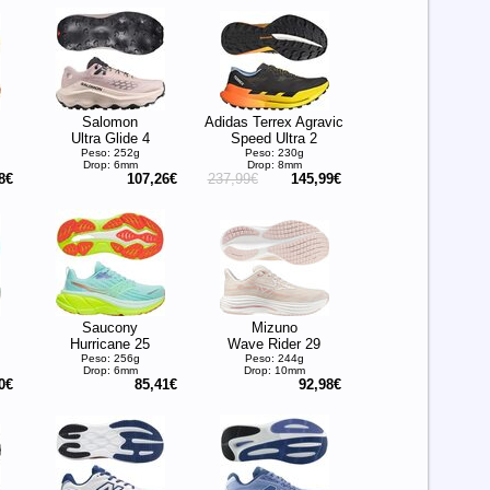
Salomon
Adidas Terrex Agravic
Ultra Glide 4
Speed Ultra 2
Peso: 252g
Peso: 230g
Drop: 6mm
Drop: 8mm
8€
107,26€
237,99€
145,99€
Saucony
Mizuno
Hurricane 25
Wave Rider 29
Peso: 256g
Peso: 244g
Drop: 6mm
Drop: 10mm
0€
85,41€
92,98€