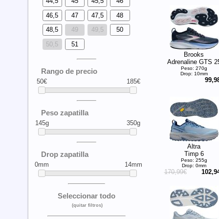
44,5
45
45,5
46
46,5
47
47,5
48
48,5
49
49,5
50
50,5
51
Brooks
Adrenaline GTS 2
Peso: 270g
Rango de precio
Drop: 10mm
99,9
50€
185€
Peso zapatilla
145g
350g
Altra
Drop zapatilla
Timp 6
Peso: 255g
0mm
14mm
Drop: 0mm
170,99€
102,9
Seleccionar todo
(quitar filtros)