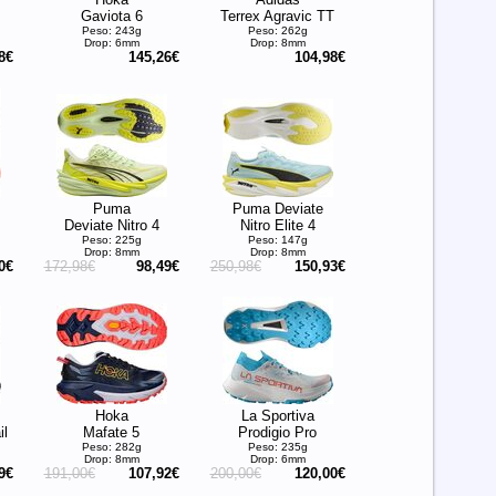
Gaviota 6
Terrex Agravic TT
Peso: 243g
Peso: 262g
Drop: 6mm
Drop: 8mm
8€
145,26€
104,98€
Puma
Puma Deviate
Deviate Nitro 4
Nitro Elite 4
Peso: 225g
Peso: 147g
Drop: 8mm
Drop: 8mm
0€
172,98€
98,49€
250,98€
150,93€
Hoka
La Sportiva
l
Mafate 5
Prodigio Pro
Peso: 282g
Peso: 235g
Drop: 8mm
Drop: 6mm
9€
191,00€
107,92€
200,00€
120,00€