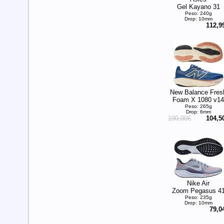
Gel Kayano 31
Peso: 240g
Drop: 10mm
112,9
New Balance Fres
Foam X 1080 v14
Peso: 265g
Drop: 6mm
190,00€
104,5
Nike Air
Zoom Pegasus 4
Peso: 235g
Drop: 10mm
79,0