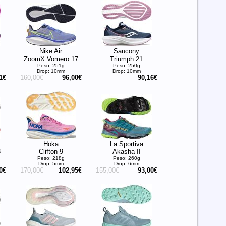
Nike Air
Saucony
ZoomX Vomero 17
Triumph 21
Peso: 251g
Peso: 250g
Drop: 10mm
Drop: 10mm
1€
160,00€
96,00€
90,16€
Hoka
La Sportiva
3
Clifton 9
Akasha II
Peso: 218g
Peso: 260g
Drop: 5mm
Drop: 6mm
0€
170,00€
102,95€
155,00€
93,00€