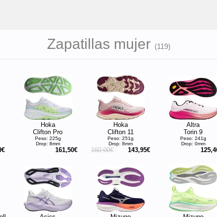
Zapatillas mujer
(
119
)
Hoka
Hoka
Altra
Clifton Pro
Clifton 11
Torin 9
Peso: 225g
Peso: 251g
Peso: 241g
Drop: 8mm
Drop: 8mm
Drop: 0mm
9€
161,50€
160,00€
143,95€
125,4
ll
Asics
Mizuno
Mizuno