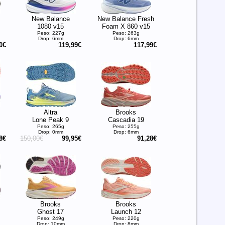
New Balance
New Balance Fresh
1080 v15
Foam X 860 v15
Peso: 227g
Peso: 263g
Drop: 6mm
Drop: 6mm
0€
119,99€
117,99€
Altra
Brooks
Lone Peak 9
Cascadia 19
Peso: 265g
Peso: 255g
Drop: 0mm
Drop: 6mm
8€
150,00€
99,95€
91,28€
Brooks
Brooks
Ghost 17
Launch 12
Peso: 249g
Peso: 220g
Drop: 10mm
Drop: 8mm