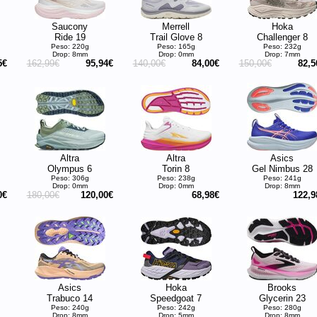
Saucony
Merrell
Hoka
Ride 19
Trail Glove 8
Challenger 8
Peso: 220g
Peso: 165g
Peso: 232g
Drop: 8mm
Drop: 0mm
Drop: 7mm
5€
162,99€
95,94€
140,00€
84,00€
150,00€
82,5
Altra
Altra
Asics
Olympus 6
Torin 8
Gel Nimbus 28
Peso: 306g
Peso: 238g
Peso: 241g
Drop: 0mm
Drop: 0mm
Drop: 8mm
0€
180,00€
120,00€
68,98€
122,9
Asics
Hoka
Brooks
Trabuco 14
Speedgoat 7
Glycerin 23
Peso: 240g
Peso: 242g
Peso: 280g
Drop: 8mm
Drop: 5mm
Drop: 8mm