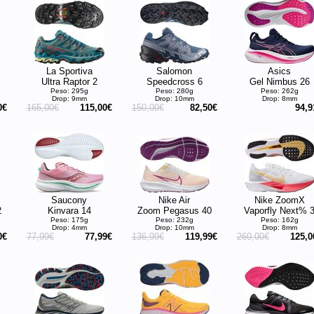
La Sportiva
Salomon
Asics
Ultra Raptor 2
Speedcross 6
Gel Nimbus 26
Peso: 295g
Peso: 280g
Peso: 262g
Drop: 9mm
Drop: 10mm
Drop: 8mm
0€
165,00€
115,00€
150,00€
82,50€
94,9
Saucony
Nike Air
Nike ZoomX
2
Kinvara 14
Zoom Pegasus 40
Vaporfly Next% 
Peso: 175g
Peso: 232g
Peso: 162g
Drop: 4mm
Drop: 10mm
Drop: 8mm
0€
77,99€
77,99€
136,99€
119,99€
260,00€
125,0