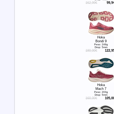
162,99€
99,9
Hoka
Bondi 9
Peso: 249g
Drop: 5mm
180,00€
122,9
Hoka
Mach 7
Peso: 203g
Drop: 5mm
160,00€
105,0