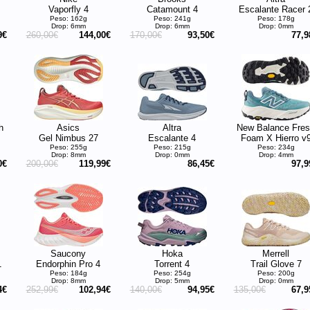
Vaporfly 4
Catamount 4
Escalante Racer 
Peso: 162g
Peso: 241g
Peso: 178g
Drop: 6mm
Drop: 6mm
Drop: 0mm
9€
260,00€
144,00€
170,00€
93,50€
77,9
h
Asics
Altra
New Balance Fre
Gel Nimbus 27
Escalante 4
Foam X Hierro v
Peso: 255g
Peso: 215g
Peso: 234g
Drop: 8mm
Drop: 0mm
Drop: 4mm
0€
200,00€
119,99€
86,45€
97,9
Saucony
Hoka
Merrell
1
Endorphin Pro 4
Torrent 4
Trail Glove 7
Peso: 184g
Peso: 254g
Peso: 200g
Drop: 8mm
Drop: 5mm
Drop: 0mm
4€
252,99€
102,94€
140,00€
94,95€
135,00€
67,9