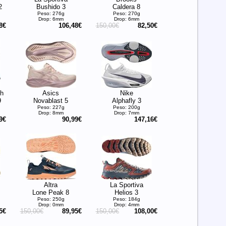
2
Bushido 3
Caldera 8
Peso: 276g
Peso: 270g
Drop: 6mm
Drop: 6mm
8€
106,48€
150,00€
82,50€
sh
Asics
Nike
9
Novablast 5
Alphafly 3
Peso: 227g
Peso: 200g
Drop: 8mm
Drop: 7mm
9€
90,99€
147,16€
Altra
La Sportiva
Lone Peak 8
Helios 3
Peso: 250g
Peso: 184g
Drop: 0mm
Drop: 4mm
5€
150,00€
89,95€
150,00€
108,00€