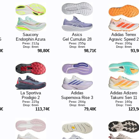
Saucony
Asics
Adidas Terrex
5
Endorphin Azura
Gel Cumulus 28
Agravic Speed 2
Peso: 212g
Peso: 255g
Peso: 200g
Drop: 8mm
Drop: 8mm
Drop: 8mm
8€
98,80€
98,71€
93,9
La Sportiva
Adidas
Adidas Adizero
Prodigio 2
Supernova Rise 3
Takumi Sen 11
Peso: 225g
Peso: 264g
Peso: 160g
Drop: 6mm
Drop: 8mm
Drop: 7mm
4€
113,74€
79,48€
123,5