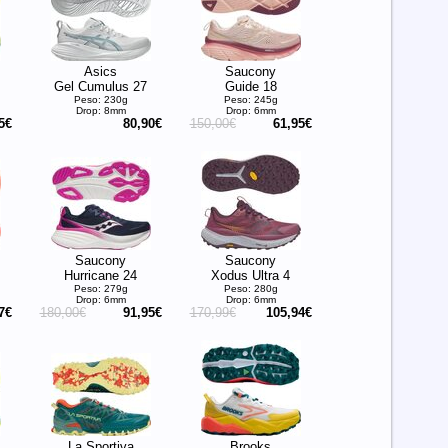
Asics
Saucony
Gel Cumulus 27
Guide 18
Peso: 230g
Peso: 245g
Drop: 8mm
Drop: 6mm
5€
80,90€
150,00€
61,95€
Saucony
Saucony
Hurricane 24
Xodus Ultra 4
Peso: 279g
Peso: 280g
Drop: 6mm
Drop: 6mm
7€
180,00€
91,95€
170,99€
105,94€
La Sportiva
Brooks