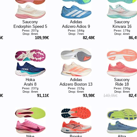
Saucony
Adidas
Saucony
Endorphin Speed 5
Adizero Adios 9
Kinvara 16
Peso: 207g
Peso: 164g
Peso: 179g
Drop: 8mm
Drop: 7mm
Drop: 4mm
5€
109,99€
82,48€
86,4
Hoka
Adidas
Saucony
Arahi 8
Adizero Boston 13
Ride 18
Peso: 237g
Peso: 215g
Peso: 230g
Drop: 8mm
Drop: 6mm
Drop: 8mm
4€
91,11€
93,98€
149,95€
82,4
Nike
Brooks
Altra