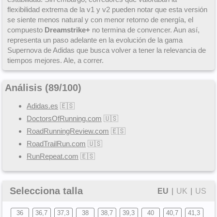
flexibilidad extrema de la v1 y v2 pueden notar que esta versión
se siente menos natural y con menor retorno de energía, el
compuesto
Dreamstrike+
no termina de convencer. Aun así,
representa un paso adelante en la evolución de la gama
Supernova de Adidas que busca volver a tener la relevancia de
tiempos mejores. Ale, a correr.
Análisis (
89
/
100
)
Adidas.es
🇪🇸
DoctorsOfRunning.com
🇺🇸
RoadRunningReview.com
🇪🇸
RoadTrailRun.com
🇺🇸
RunRepeat.com
🇪🇸
Selecciona talla
EU
|
UK
|
US
36
36,7
37,3
38
38,7
39,3
40
40,7
41,3