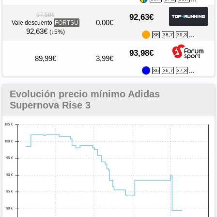
97,50€
92,63€
0,00€
Vale descuento
FORTSU
92,63€
(↓5%)
...
38
38,7
39,3
93,98€
89,99€
3,99€
...
36
36,7
37,3
Evolución precio mínimo Adidas
Supernova Rise 3