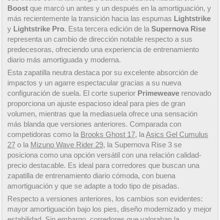
Boost
que marcó un antes y un después en la amortiguación, y
más recientemente la transición hacia las espumas
Lightstrike
y
Lightstrike Pro
. Esta tercera edición de la
Supernova Rise
representa un cambio de dirección notable respecto a sus
predecesoras, ofreciendo una experiencia de entrenamiento
diario más amortiguada y moderna.
Esta zapatilla neutra destaca por su excelente absorción de
impactos y un agarre espectacular gracias a su nueva
configuración de suela. El corte superior
Primeweave
renovado
proporciona un ajuste espacioso ideal para pies de gran
volumen, mientras que la mediasuela ofrece una sensación
más blanda que versiones anteriores. Comparada con
competidoras como la
Brooks Ghost 17
, la
Asics Gel Cumulus
27
o la
Mizuno Wave Rider 29
, la Supernova Rise 3 se
posiciona como una opción versátil con una relación calidad-
precio destacable. Es ideal para corredores que buscan una
zapatilla de entrenamiento diario cómoda, con buena
amortiguación y que se adapte a todo tipo de pisadas.
Respecto a versiones anteriores, los cambios son evidentes:
mayor amortiguación bajo los pies, diseño modernizado y mejor
estabilidad. Sin embargo, corredores que valoraban la