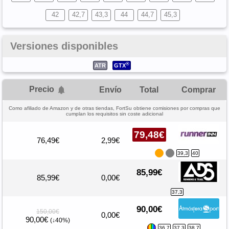
42
42,7
43,3
44
44,7
45,3
Versiones disponibles
®
ATR
GTX
Precio
Envío
Total
Comprar
Como afiliado de Amazon y de otras tiendas, FortSu obtiene comisiones por compras que
cumplan los requisitos sin coste adicional
79,48€
76,49€
2,99€
39,3
40
85,99€
85,99€
0,00€
37,3
90,00€
150,00€
0,00€
90,00€
(↓40%)
...
36,7
37,3
38,7