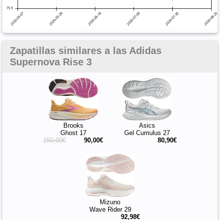
Zapatillas similares a las Adidas
Supernova Rise 3
Brooks
Asics
Ghost 17
Gel Cumulus 27
150,00€
90,00€
80,90€
Mizuno
Wave Rider 29
92,98€