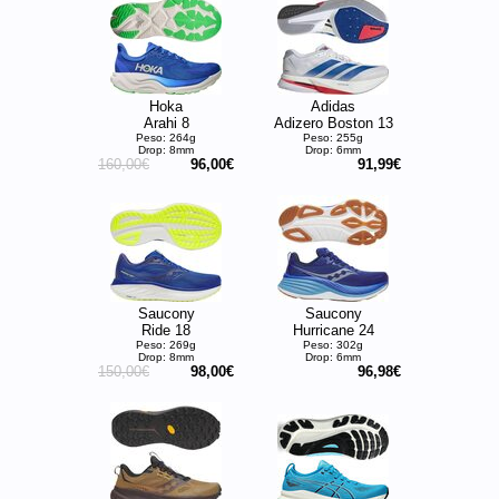
Hoka
Adidas
Arahi 8
Adizero Boston 13
Peso: 264g
Peso: 255g
Drop: 8mm
Drop: 6mm
160,00€
96,00€
91,99€
Saucony
Saucony
Ride 18
Hurricane 24
Peso: 269g
Peso: 302g
Drop: 8mm
Drop: 6mm
150,00€
98,00€
96,98€