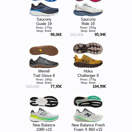
Saucony
Saucony
Guide 19
Ride 19
Peso: 275g
Peso: 255g
Drop: 6mm
Drop: 8mm
98,06€
162,99€
95,94€
Merrell
Hoka
Trail Glove 8
Challenger 8
Peso: 180g
Peso: 275g
Drop: 0mm
Drop: 8mm
150,00€
77,95€
104,99€
New Balance
New Balance Fresh
1080 v15
Foam X 860 v15