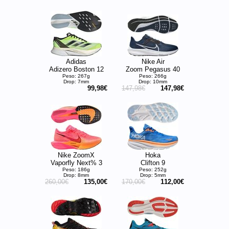
Adidas
Nike Air
Adizero Boston 12
Zoom Pegasus 40
Peso: 267g
Peso: 266g
Drop: 7mm
Drop: 10mm
99,98€
147,98€
147,98€
Nike ZoomX
Hoka
Vaporfly Next% 3
Clifton 9
Peso: 186g
Peso: 252g
Drop: 8mm
Drop: 5mm
260,00€
135,00€
170,00€
112,00€