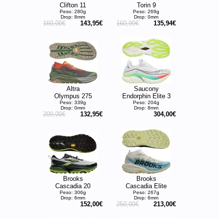
Clifton 11
Torin 9
Peso: 280g
Peso: 269g
Drop: 8mm
Drop: 0mm
160,00€
143,95€
160,99€
135,94€
Altra
Saucony
Olympus 275
Endorphin Elite 3
Peso: 339g
Peso: 204g
Drop: 0mm
Drop: 8mm
200,00€
132,95€
304,00€
Brooks
Brooks
Cascadia 20
Cascadia Elite
Peso: 306g
Peso: 267g
Drop: 6mm
Drop: 6mm
152,00€
250,00€
213,00€