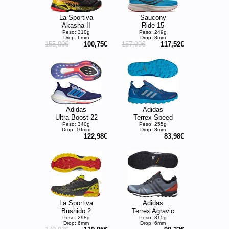
La Sportiva
Saucony
Akasha II
Ride 15
Peso: 310g
Peso: 249g
Drop: 6mm
Drop: 8mm
155,00€
100,75€
157,99€
117,52€
Adidas
Adidas
Ultra Boost 22
Terrex Speed
Peso: 340g
Peso: 255g
Drop: 10mm
Drop: 8mm
122,98€
83,98€
La Sportiva
Adidas
Bushido 2
Terrex Agravic
Peso: 298g
Peso: 315g
Drop: 6mm
Drop: 6mm