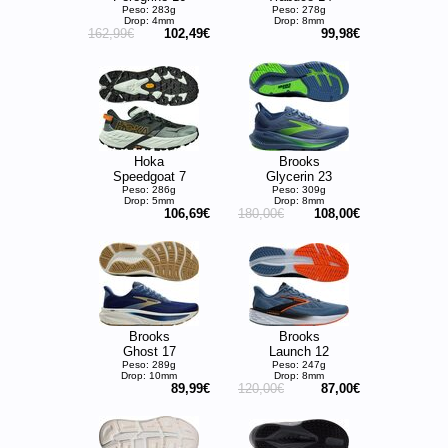
Peso: 283g
Peso: 278g
Drop: 4mm
Drop: 8mm
162,99€
102,49€
99,98€
Hoka
Brooks
Speedgoat 7
Glycerin 23
Peso: 286g
Peso: 309g
Drop: 5mm
Drop: 8mm
106,69€
180,00€
108,00€
Brooks
Brooks
Ghost 17
Launch 12
Peso: 289g
Peso: 247g
Drop: 10mm
Drop: 8mm
89,99€
120,00€
87,00€