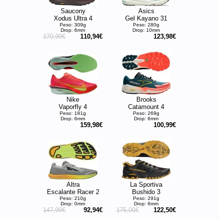
Saucony
Asics
Xodus Ultra 4
Gel Kayano 31
Peso: 309g
Peso: 280g
Drop: 6mm
Drop: 10mm
170,99€
110,94€
123,98€
Nike
Brooks
Vaporfly 4
Catamount 4
Peso: 181g
Peso: 269g
Drop: 6mm
Drop: 6mm
159,98€
100,99€
Altra
La Sportiva
Escalante Racer 2
Bushido 3
Peso: 210g
Peso: 291g
Drop: 0mm
Drop: 6mm
147,99€
92,94€
175,00€
122,50€