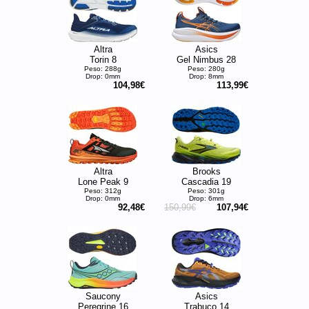
Altra
Asics
Torin 8
Gel Nimbus 28
Peso: 288g
Peso: 280g
Drop: 0mm
Drop: 8mm
104,98€
113,99€
Altra
Brooks
Lone Peak 9
Cascadia 19
Peso: 312g
Peso: 301g
Drop: 0mm
Drop: 6mm
92,48€
150,99€
107,94€
Saucony
Asics
Peregrine 16
Trabuco 14