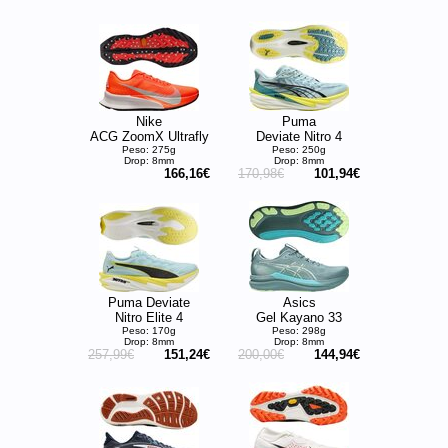
Nike
Puma
ACG ZoomX Ultrafly
Deviate Nitro 4
Peso: 275g
Peso: 250g
Drop: 8mm
Drop: 8mm
166,16€
170,98€
101,94€
Puma Deviate
Asics
Nitro Elite 4
Gel Kayano 33
Peso: 170g
Peso: 298g
Drop: 8mm
Drop: 8mm
257,99€
151,24€
200,00€
144,94€