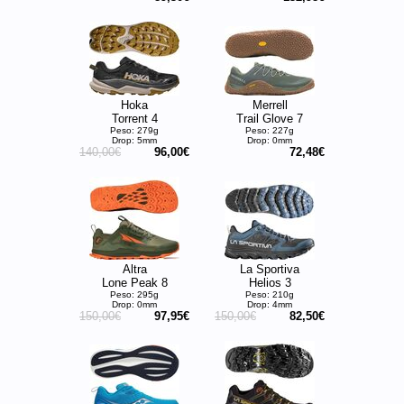
Hoka
Merrell
Torrent 4
Trail Glove 7
Peso: 279g
Peso: 227g
Drop: 5mm
Drop: 0mm
140,00€
96,00€
72,48€
Altra
La Sportiva
Lone Peak 8
Helios 3
Peso: 295g
Peso: 210g
Drop: 0mm
Drop: 4mm
150,00€
97,95€
150,00€
82,50€