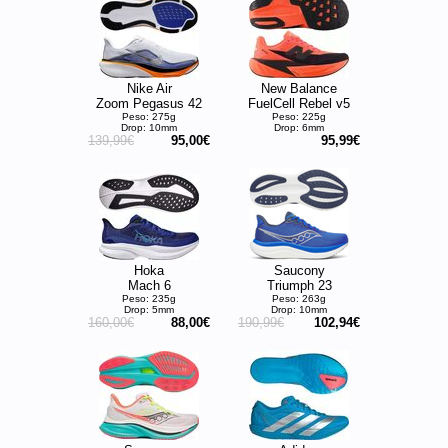
Nike Air
New Balance
Zoom Pegasus 42
FuelCell Rebel v5
Peso: 275g
Peso: 225g
Drop: 10mm
Drop: 6mm
139,99€
95,00€
95,99€
Hoka
Saucony
Mach 6
Triumph 23
Peso: 235g
Peso: 263g
Drop: 5mm
Drop: 10mm
160,00€
88,00€
190,99€
102,94€