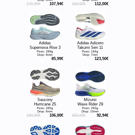
170,99€
107,94€
160,00€
112,00€
Adidas
Adidas Adizero
Supernova Rise 3
Takumi Sen 11
Peso: 289g
Peso: 184g
Drop: 8mm
Drop: 7mm
85,99€
123,50€
Saucony
Mizuno
Hurricane 25
Wave Rider 29
Peso: 285g
Peso: 283g
Drop: 6mm
Drop: 10mm
180,00€
106,00€
160,00€
92,94€