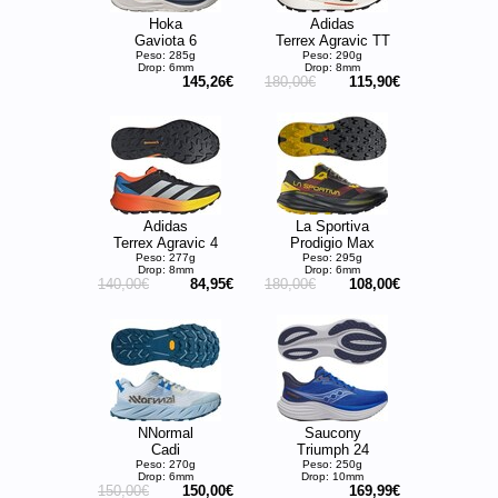
Hoka
Adidas
Gaviota 6
Terrex Agravic TT
Peso: 285g
Peso: 290g
Drop: 6mm
Drop: 8mm
145,26€
180,00€
115,90€
Adidas
La Sportiva
Terrex Agravic 4
Prodigio Max
Peso: 277g
Peso: 295g
Drop: 8mm
Drop: 6mm
140,00€
84,95€
180,00€
108,00€
NNormal
Saucony
Cadi
Triumph 24
Peso: 270g
Peso: 250g
Drop: 6mm
Drop: 10mm
150,00€
150,00€
169,99€