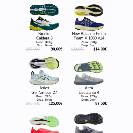
Brooks
New Balance Fresh
Caldera 8
Foam X 1080 v14
Peso: 301g
Peso: 298g
Drop: 6mm
Drop: 6mm
150,00€
90,00€
190,00€
114,00€
Asics
Altra
Gel Nimbus 27
Escalante 4
Peso: 295g
Peso: 255g
Drop: 8mm
Drop: 0mm
200,00€
125,00€
87,50€