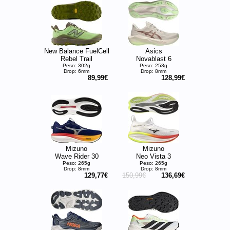
New Balance FuelCell
Asics
Rebel Trail
Novablast 6
Peso: 302g
Peso: 253g
Drop: 6mm
Drop: 8mm
89,99€
128,99€
Mizuno
Mizuno
Wave Rider 30
Neo Vista 3
Peso: 265g
Peso: 265g
Drop: 8mm
Drop: 8mm
129,77€
150,99€
136,69€