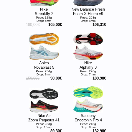
Nike
New Balance Fresh
Streakfly 2
Foam X Hierro v9
Peso: 128g
Peso: 293g
Drop: 4mm
Drop: 4mm
180,00€
105,00€
106,31€
Asics
Nike
Novablast 5
Alphafly 3
Peso: 254g
Peso: 226g
Drop: 8mm
Drop: 7mm
150,00€
90,00€
189,98€
Nike Air
Saucony
Zoom Pegasus 41
Endorphin Pro 4
Peso: 283g
Peso: 218g
Drop: 10mm
Drop: 8mm
89,30€
132,98€