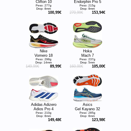
Clifton 10
Endorphin Pro 5
Peso: 277g
Peso: 215g
Drop: 8mm
Drop: 9mm
100,99€
270,99€
153,94€
Nike
Hoka
Vomero 18
Mach 7
Peso: 298g
Peso: 237g
Drop: 14mm
Drop: 5mm
149,99€
89,99€
160,00€
105,00€
Adidas Adizero
Asics
Adios Pro 4
Gel Kayano 32
Peso: 210g
Peso: 285g
Drop: 8mm
Drop: 8mm
149,48€
123,98€