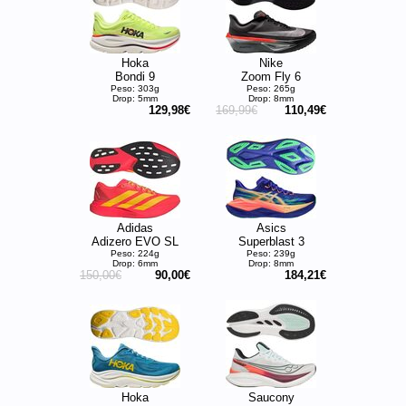
Hoka
Nike
Bondi 9
Zoom Fly 6
Peso: 303g
Peso: 265g
Drop: 5mm
Drop: 8mm
129,98€
169,99€
110,49€
Adidas
Asics
Adizero EVO SL
Superblast 3
Peso: 224g
Peso: 239g
Drop: 6mm
Drop: 8mm
150,00€
90,00€
184,21€
Hoka
Saucony