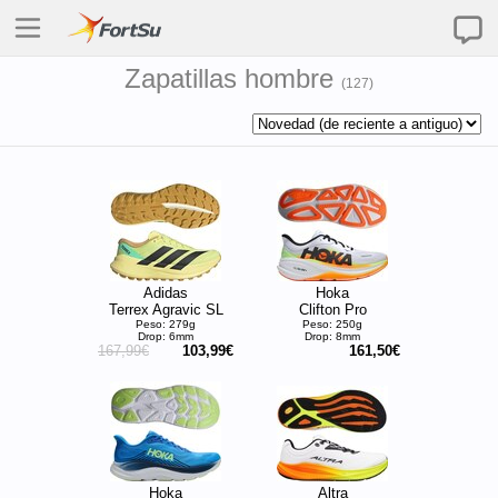
Zapatillas hombre
(
127
)
Adidas
Hoka
Terrex Agravic SL
Clifton Pro
Peso: 279g
Peso: 250g
Drop: 6mm
Drop: 8mm
167,99€
103,99€
161,50€
Hoka
Altra