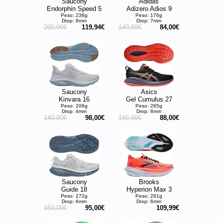
Saucony
Adidas
Endorphin Speed 5
Adizero Adios 9
Peso: 238g
Peso: 176g
Drop: 8mm
Drop: 7mm
200,99€
119,94€
140,00€
84,00€
Saucony
Asics
Kinvara 16
Gel Cumulus 27
Peso: 206g
Peso: 265g
Drop: 4mm
Drop: 8mm
140,00€
98,00€
160,00€
88,00€
Saucony
Brooks
Guide 18
Hyperion Max 3
Peso: 272g
Peso: 281g
Drop: 6mm
Drop: 6mm
150,00€
95,00€
109,99€