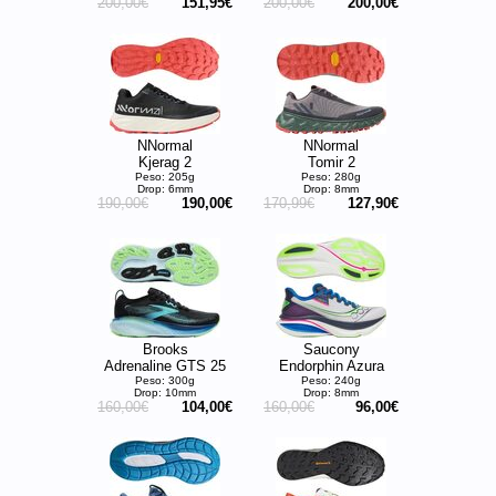
200,00€
151,95€
200,00€
200,00€
NNormal
NNormal
Kjerag 2
Tomir 2
Peso: 205g
Peso: 280g
Drop: 6mm
Drop: 8mm
190,00€
190,00€
170,99€
127,90€
Brooks
Saucony
Adrenaline GTS 25
Endorphin Azura
Peso: 300g
Peso: 240g
Drop: 10mm
Drop: 8mm
160,00€
104,00€
160,00€
96,00€