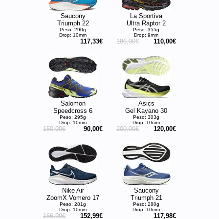
Saucony
La Sportiva
Triumph 22
Ultra Raptor 2
Peso: 290g
Peso: 355g
Drop: 10mm
Drop: 9mm
117,33€
186,00€
110,00€
Salomon
Asics
Speedcross 6
Gel Kayano 30
Peso: 295g
Peso: 303g
Drop: 10mm
Drop: 10mm
150,00€
90,00€
200,00€
120,00€
Nike Air
Saucony
ZoomX Vomero 17
Triumph 21
Peso: 281g
Peso: 280g
Drop: 10mm
Drop: 10mm
166,99€
152,99€
117,98€