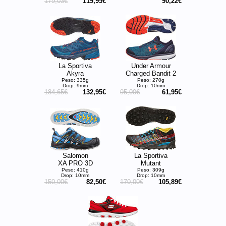
179,03€
119,95€
90,22€
La Sportiva
Under Armour
Akyra
Charged Bandit 2
Peso: 335g
Peso: 270g
Drop: 9mm
Drop: 10mm
184,65€
132,95€
95,00€
61,95€
Salomon
La Sportiva
XA PRO 3D
Mutant
Peso: 410g
Peso: 309g
Drop: 10mm
Drop: 10mm
150,00€
82,50€
170,00€
105,89€