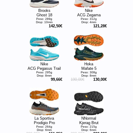
Brooks
Nike
Ghost 18
ACG Zegama
Peso: 289g
Peso: 312g
Drop: 10mm
Drop: 4mm
142,50€
121,28€
Nike
Hoka
ACG Pegasus Trail
Mafate 5
Peso: 295g
Peso: 308g
Drop: 8mm
Drop: 8mm
99,66€
190,00€
130,00€
La Sportiva
NNormal
Prodigio Pro
Kjerag Brut
Peso: 264g
Peso: 215g
Drop: 6mm
Drop: 6mm