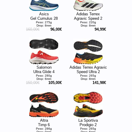
Asics
Adidas Terrex
Gel Cumulus 28
Agravic Speed 2
Peso: 275g
Peso: 220g
Drop: 8mm
Drop: 8mm
160,00€
96,00€
94,99€
Salomon
Adidas Terrex Agravic
Ultra Glide 4
Speed Ultra 2
Peso: 280g
Peso: 265g
Drop: 6mm
Drop: 8mm
150,00€
105,00€
141,98€
Altra
La Sportiva
Timp 6
Prodigio 2
Peso: 286g
Peso: 265g
Drop: 0mm
Drop: 6mm