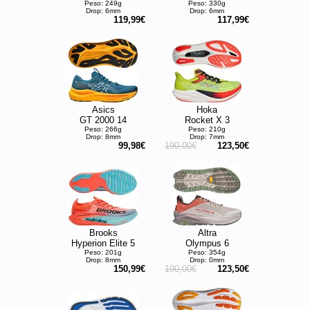
Peso: 249g
Peso: 330g
Drop: 6mm
Drop: 6mm
119,99€
117,99€
Asics
Hoka
GT 2000 14
Rocket X 3
Peso: 266g
Peso: 210g
Drop: 8mm
Drop: 7mm
99,98€
190,00€
123,50€
Brooks
Altra
Hyperion Elite 5
Olympus 6
Peso: 201g
Peso: 354g
Drop: 8mm
Drop: 0mm
150,99€
190,00€
123,50€