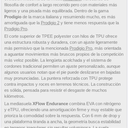
filosofía de confort a largo recorrido pero con materiales más
ligeros y una pisada más equilibrada. Dentro de la gama
Prodigio
de la marca italiana y resumiendo mucho, es más
amortiguada que la
Prodigio 2
y tiene menos respuesta que la
Prodigio Pro
.
El corte superior de TPEE polyester con hilos de TPU ofrece
una estructura robusta y duradera, con un ajuste ligeramente
más permisivo que la mencionada
Prodigio Pro
, más orientada
a aguantar movimientos más bruscos propios de la competición
más veloz posible. La lengüeta acolchada y el sistema de
cordones tradicional permiten un ajuste personalizado, aunque
algunos usuarios notan que el pie puede deslizarse en bajadas
muy pronunciadas. La puntera reforzada con TPU protege
contra impactos y roces en terrenos técnicos. La construcción
es sólida, pensada para resistir el desgaste de muchos
kilómetros.
La mediasuela
XFlow Endurance
combina EVA con nitrógeno
y eTPU, ofreciendo una amortiguación firme y muy estable que
prioriza la comodidad sobre la respuesta. Con 6 mm de drop y
una plataforma tiranda a ancha, la geometría busca estabilidad
en terrenos irregulares sin resultar voluminosa. La suela