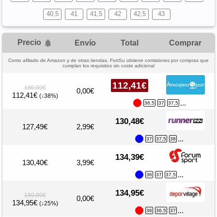
40,5
41
41,5
42
42,5
43
Precio
Envío
Total
Comprar
Como afiliado de Amazon y de otras tiendas, FortSu obtiene comisiones por compras que
cumplan los requisitos sin coste adicional
112,41€
180,00€
0,00€
112,41€
(↓38%)
...
36,5
37
37,5
130,48€
127,49€
2,99€
...
37
37,5
38
134,39€
130,40€
3,99€
...
36
37
37,5
134,95€
180,00€
0,00€
134,95€
(↓25%)
...
36
36,5
37