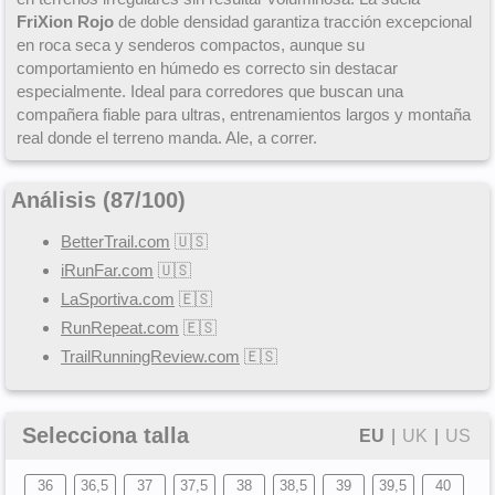
FriXion Rojo
de doble densidad garantiza tracción excepcional
en roca seca y senderos compactos, aunque su
comportamiento en húmedo es correcto sin destacar
especialmente. Ideal para corredores que buscan una
compañera fiable para ultras, entrenamientos largos y montaña
real donde el terreno manda. Ale, a correr.
Análisis (
87
/
100
)
BetterTrail.com
🇺🇸
iRunFar.com
🇺🇸
LaSportiva.com
🇪🇸
RunRepeat.com
🇪🇸
TrailRunningReview.com
🇪🇸
Selecciona talla
EU
|
UK
|
US
36
36,5
37
37,5
38
38,5
39
39,5
40