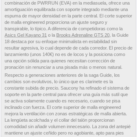
combinación de PWRRUN (EVA) en la mediasuela, ofrece una
amortiguación equilibrada con soporte integrado mediante una
espuma de mayor densidad en la parte central. El corte superior
de malla engineered proporciona un ajuste seguro y
transpirable, lo típico. A diferencia de competidoras como la
Asics Gel Kayano 31
o la
Brooks Adrenaline GTS 20
, la Guide
18 destaca por su enfoque minimalista en estabilidad sin
resultar agresiva, lo cual depende de cada corredor. El precio de
lanzamiento (unos 140€) no es de locos y la posiciona como
una opción sólida para quienes necesitan corrección de
pronación sin renunciar a una pisada más o menos natural.
Respecto a generaciones anteriores de la saga Guide, los
cambios son evolutivos, lo único que es clarinete es la
constante subida de precio. Saucony ha refinado el sistema de
soporte en la parte central para ofrecer una guía más sutil que
se activa solamente cuando es necesario, cuando se pisa
inclinado con fuerza. El corte superior de malla engineered
mejora la ventilación con zonas estratégicas de malla abierta.
La lengüeta acolchada y el collar del talón proporcionan
comodidad sin añadir volumen innecesario. La zona del antepié
mantiene un ajuste ceñido pero no agobiante, apto para pies