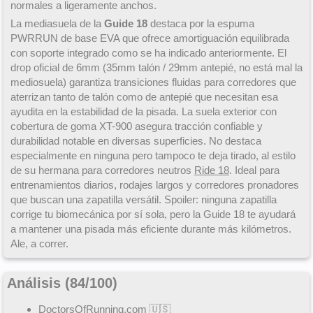
normales a ligeramente anchos.
La mediasuela de la
Guide 18
destaca por la espuma
PWRRUN de base EVA que ofrece amortiguación equilibrada
con soporte integrado como se ha indicado anteriormente. El
drop oficial de 6mm (35mm talón / 29mm antepié, no está mal la
mediosuela) garantiza transiciones fluidas para corredores que
aterrizan tanto de talón como de antepié que necesitan esa
ayudita en la estabilidad de la pisada. La suela exterior con
cobertura de goma XT-900 asegura tracción confiable y
durabilidad notable en diversas superficies. No destaca
especialmente en ninguna pero tampoco te deja tirado, al estilo
de su hermana para corredores neutros
Ride 18
. Ideal para
entrenamientos diarios, rodajes largos y corredores pronadores
que buscan una zapatilla versátil. Spoiler: ninguna zapatilla
corrige tu biomecánica por sí sola, pero la Guide 18 te ayudará
a mantener una pisada más eficiente durante más kilómetros.
Ale, a correr.
Análisis (
84
/
100
)
DoctorsOfRunning.com
🇺🇸