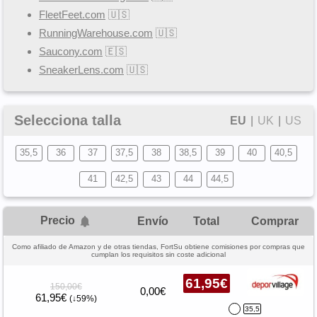
FleetFeet.com
🇺🇸
RunningWarehouse.com
🇺🇸
Saucony.com
🇪🇸
SneakerLens.com
🇺🇸
Selecciona talla
EU
|
UK
|
US
35,5
36
37
37,5
38
38,5
39
40
40,5
41
42,5
43
44
44,5
Precio
Envío
Total
Comprar
Como afiliado de Amazon y de otras tiendas, FortSu obtiene comisiones por compras que
cumplan los requisitos sin coste adicional
61,95€
150,00€
0,00€
61,95€
(↓59%)
35,5