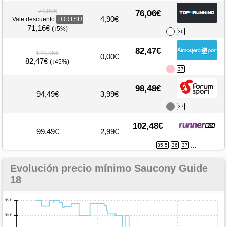
74,90€
76,06€
4,90€
Vale descuento
FORTSU
71,16€
(↓5%)
36
82,47€
149,95€
0,00€
82,47€
(↓45%)
37
98,48€
94,49€
3,99€
37
102,48€
99,49€
2,99€
...
35,5
36
37
Evolución precio mínimo Saucony Guide
18