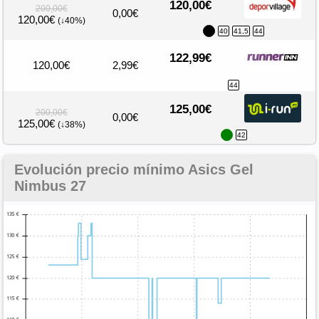
120,00€
200,00€
0,00€
120,00€
(↓40%)
40
41,5
44
122,99€
120,00€
2,99€
44
125,00€
200,00€
0,00€
125,00€
(↓38%)
42
Evolución precio mínimo Asics Gel
Nimbus 27