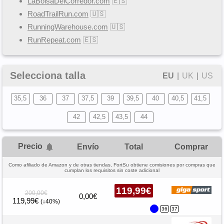
LaBolsaDelCorredor.com
🇪🇸
RoadTrailRun.com
🇺🇸
RunningWarehouse.com
🇺🇸
RunRepeat.com
🇪🇸
Selecciona talla
EU
|
UK
|
US
35,5
36
37
37,5
39
39,5
40
40,5
41,5
42
42,5
43,5
44
Precio
Envío
Total
Comprar
Como afiliado de Amazon y de otras tiendas, FortSu obtiene comisiones por compras que
cumplan los requisitos sin coste adicional
119,99€
200,00€
0,00€
119,99€
(↓40%)
36
37