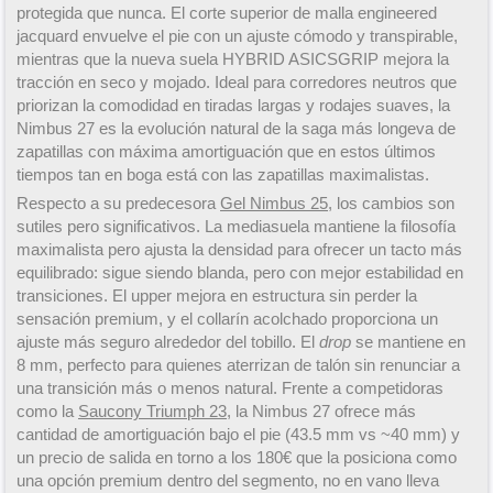
protegida que nunca. El corte superior de malla engineered
jacquard envuelve el pie con un ajuste cómodo y transpirable,
mientras que la nueva suela HYBRID ASICSGRIP mejora la
tracción en seco y mojado. Ideal para corredores neutros que
priorizan la comodidad en tiradas largas y rodajes suaves, la
Nimbus 27 es la evolución natural de la saga más longeva de
zapatillas con máxima amortiguación que en estos últimos
tiempos tan en boga está con las zapatillas maximalistas.
Respecto a su predecesora
Gel Nimbus 25
, los cambios son
sutiles pero significativos. La mediasuela mantiene la filosofía
maximalista pero ajusta la densidad para ofrecer un tacto más
equilibrado: sigue siendo blanda, pero con mejor estabilidad en
transiciones. El upper mejora en estructura sin perder la
sensación premium, y el collarín acolchado proporciona un
ajuste más seguro alrededor del tobillo. El
drop
se mantiene en
8 mm, perfecto para quienes aterrizan de talón sin renunciar a
una transición más o menos natural. Frente a competidoras
como la
Saucony Triumph 23
, la Nimbus 27 ofrece más
cantidad de amortiguación bajo el pie (43.5 mm vs ~40 mm) y
un precio de salida en torno a los 180€ que la posiciona como
una opción premium dentro del segmento, no en vano lleva