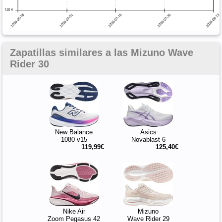
Zapatillas similares a las Mizuno Wave
Rider 30
New Balance
Asics
1080 v15
Novablast 6
119,99€
125,40€
Nike Air
Mizuno
Zoom Pegasus 42
Wave Rider 29