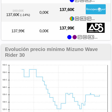
...
37
38
38,5
137,60€
160,00€
0,00€
137,60€
(↓14%)
...
36
36,5
37
137,99€
137,99€
0,00€
...
37
38
38,5
Evolución precio mínimo Mizuno Wave
Rider 30