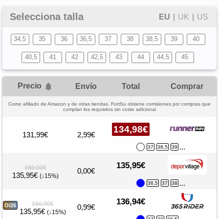
Selecciona talla
EU
|
UK
|
US
34,5
35
36
36,5
37
38
38,5
39
40
40,5
41
42
42,5
43
44
44,5
45
Precio
Envío
Total
Comprar
Como afiliado de Amazon y de otras tiendas, FortSu obtiene comisiones por compras que
cumplan los requisitos sin coste adicional
134,98€
131,99€
2,99€
...
37
38,5
39
135,95€
160,00€
0,00€
135,95€
(↓15%)
...
36,5
37
38
136,94€
160,00€
OI26
0,99€
135,95€
(↓15%)