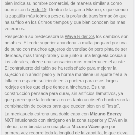
bien indica su nombre comercial, de manera similar a como
ocurre con la
Ride 19
. Dentro de la gama Mizuno, sigue siendo
la zapatilla más icónica pese a la profunda transformación que
ha sufrido en los últimos tiempos y que bien conocen los más
veteranos.
Respecto a su predecesora la
Wave Rider 29
, los cambios son
notables. El corte superior abandona la malla jacquard por una
de punto con muchos agujeros de ventilación pero pinta de ser
delicada, más transpirable y que junto a una lengüeta cosida a
los laterales, ofrece una sensación más moderna en el ajuste.
El contrafuerte del talón se ha rediseñado para mejorar la
sujeción sin añadir peso y la horma mantiene un ajuste fiel a la
talla con espacio suficiente en la puntera para esos largos
rodajes en los que el pie tiende a hincharse. Es una
construcción pensada para durar, sin artificios llamativos, ya
que parece que la tendencia no es tanto un diseño bonito sino la
combinación de colores para que queden bien en el "insta".
La mediasuela estrena una doble capa con
Mizuno Enerzy
NXT
infusionado con nitrógeno en la zona superior y EVA en la
inferior, combinada con una placa
Mizuno Wave
que por
primera vez recorre toda la longitud de la zapatilla, lo que eleva