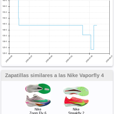
Zapatillas similares a las Nike Vaporfly 4
Nike
Nike
Zoom Fly 6
Streakfly 2