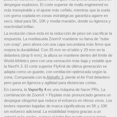
despegue explosivo. El corte superior de malla engineered es
más transpirable y el ajuste más ceñido, mientras que la suela
con goma soplada en zonas estratégicas garantiza agarre en
seco. Ideal para 5K, 10K y media maratón, donde su ligereza y
reactividad brillan.
La evolución clave está en la reducción de peso sin sacrificar la
respuesta. La mediasuela ZoomX mantiene su fama de "nube
con snap", pero ahora con una capa secundaria más firme que
mejora la durabilidad. Con 35 mm en el talón y 29 mm en la
delantera (drop 6 mm), la altura se mantiene dentro del límite de
World Athletics pero con una sensación más baja y estable que
la Next% 3. El corte superior FlyKnit de última generación se
adapta como un guante, con ventilación optimizada según la
zona. Comparada con la
Alphafly 3
, pierde el Air Pod delantero
pero gana en ligereza y agilidad para distancias cortas.
En carrera, la
Vaporfly 4
es una máquina de hacer PRs. La
combinación de ZoomX + Flyplate más pronunciado genera un
despegue slingshot que reduce el esfuerzo en ritmos vivos. Los
testers reportan bajadas de marca significativas en 5K y 10K
sin esfuerzo adicional. La estabilidad mejora gracias a un
antepié más ancho, aunque el talón fino puede causar micro-