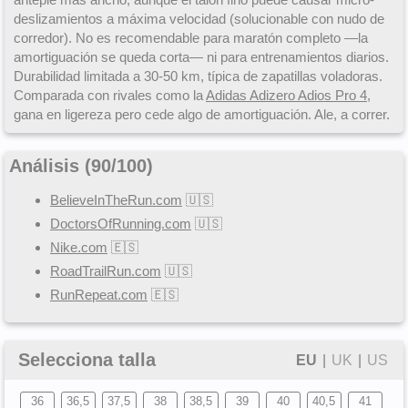
deslizamientos a máxima velocidad (solucionable con nudo de
corredor). No es recomendable para maratón completo —la
amortiguación se queda corta— ni para entrenamientos diarios.
Durabilidad limitada a 30-50 km, típica de zapatillas voladoras.
Comparada con rivales como la
Adidas Adizero Adios Pro 4
,
gana en ligereza pero cede algo de amortiguación. Ale, a correr.
Análisis (
90
/
100
)
BelieveInTheRun.com
🇺🇸
DoctorsOfRunning.com
🇺🇸
Nike.com
🇪🇸
RoadTrailRun.com
🇺🇸
RunRepeat.com
🇪🇸
Selecciona talla
EU
|
UK
|
US
36
36,5
37,5
38
38,5
39
40
40,5
41