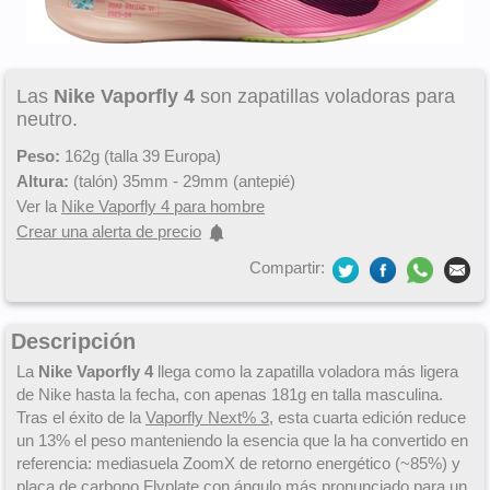
Las
Nike Vaporfly 4
son zapatillas voladoras para
neutro.
Peso:
162g (talla 39 Europa)
Altura:
(talón) 35mm - 29mm (antepié)
Ver la
Nike Vaporfly 4 para hombre
Crear una alerta de precio
Compartir:
Descripción
La
Nike Vaporfly 4
llega como la zapatilla voladora más ligera
de Nike hasta la fecha, con apenas 181g en talla masculina.
Tras el éxito de la
Vaporfly Next% 3
, esta cuarta edición reduce
un 13% el peso manteniendo la esencia que la ha convertido en
referencia: mediasuela ZoomX de retorno energético (~85%) y
placa de carbono Flyplate con ángulo más pronunciado para un