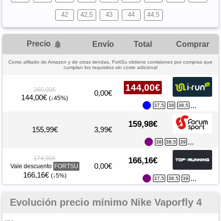
42
42,5
43
44
44,5
Precio
Envío
Total
Comprar
Como afiliado de Amazon y de otras tiendas, FortSu obtiene comisiones por compras que
cumplan los requisitos sin coste adicional
144,00€
260,00€
0,00€
144,00€
(↓45%)
...
37,5
38
38,5
159,98€
155,99€
3,99€
...
38
38,5
39
174,90€
166,16€
0,00€
Vale descuento
FORTSU
166,16€
(↓5%)
...
37,5
38,5
39
Evolución precio mínimo Nike Vaporfly 4