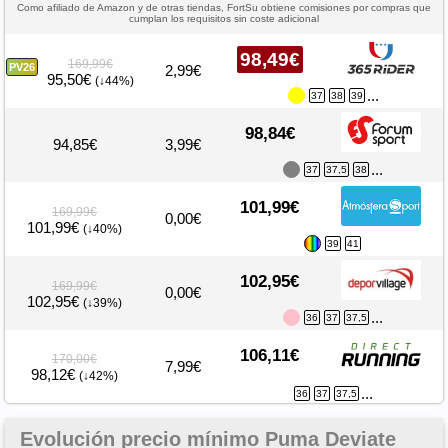
Como afiliado de Amazon y de otras tiendas, FortSu obtiene comisiones por compras que
cumplan los requisitos sin coste adicional
98,49€
169,99€
PV26
2,99€
95,50€
(↓44%)
...
37
38
39
98,84€
94,85€
3,99€
...
37
37,5
38
101,99€
169,99€
0,00€
101,99€
(↓40%)
39
41
102,95€
169,99€
0,00€
102,95€
(↓39%)
...
36
37
37,5
106,11€
170,00€
7,99€
98,12€
(↓42%)
...
36
37
37,5
Evolución precio mínimo Puma Deviate