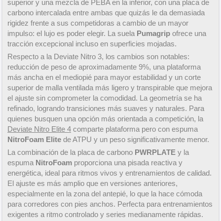
superior y una mezcla de PEBA en la inferior, con una placa de
carbono intercalada entre ambas que quizás le da demasiada
rigidez frente a sus competidoras a cambio de un mayor
impulso: el lujo es poder elegir. La suela
Pumagrip
ofrece una
tracción excepcional incluso en superficies mojadas.
Respecto a la Deviate Nitro 3, los cambios son notables:
reducción de peso de aproximadamente 9%, una plataforma
más ancha en el mediopié para mayor estabilidad y un corte
superior de malla ventilada más ligero y transpirable que mejora
el ajuste sin comprometer la comodidad. La geometría se ha
refinado, logrando transiciones más suaves y naturales. Para
quienes busquen una opción más orientada a competición, la
Deviate Nitro Elite 4
comparte plataforma pero con espuma
NitroFoam Elite
de ATPU y un peso significativamente menor.
La combinación de la placa de carbono
PWRPLATE
y la
espuma
NitroFoam
proporciona una pisada reactiva y
energética, ideal para ritmos vivos y entrenamientos de calidad.
El ajuste es más amplio que en versiones anteriores,
especialmente en la zona del antepié, lo que la hace cómoda
para corredores con pies anchos. Perfecta para entrenamientos
exigentes a ritmo controlado y series medianamente rápidas.