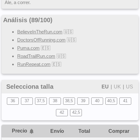
Ale, a correr.
Análisis (
89
/
100
)
BelieveInTheRun.com
🇺🇸
DoctorsOfRunning.com
🇺🇸
Puma.com
🇪🇸
RoadTrailRun.com
🇺🇸
RunRepeat.com
🇪🇸
Selecciona talla
EU
|
UK
|
US
36
37
37,5
38
38,5
39
40
40,5
41
42
42,5
Precio
Envío
Total
Comprar