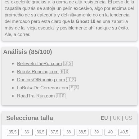
es excelente gracias a la goma de alta resistencia. El peso de la
zapatilla quizás se antoja un pelín excesivo, algo por encima del
promedio de su categoría y definitivamente no en la tendencia
del mercado pero está claro que la
Ghost 18
es una zapatilla
más de la "vieja escuela" y posiblemente ahí radique su éxito.
Ale, a correr.
Análisis (
85
/
100
)
BelieveInTheRun.com
🇺🇸
BrooksRunning.com
🇪🇸
DoctorsOfRunning.com
🇺🇸
LaBolsaDelCorredor.com
🇪🇸
RoadTrailRun.com
🇺🇸
Selecciona talla
EU
|
UK
|
US
35,5
36
36,5
37,5
38
38,5
39
40
40,5