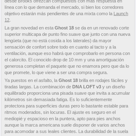
desde Brooks ofrezcan compuestos con más respuesta en
línea con lo que demanda el mercado, si bien los corredores
objetivo estarán más pendientes de una mixta como la
Launch
12
.
La gran novedad en esta
Ghost 18
se da en un renovado corte
superior multicapa de punto fino suave que junto con una nueva
lengüeta (que no está cosida a los laterales) da mayor
sensación de confort sobre todo en cuanto al tacto y a la
ventilación, aunque eso habrá que comprobarlo en persona con
el calorcito. El conocido drop de 10 mm y una amortiguación
generosa completan el paquete que no enamora pero que da lo
que promete, lo que viene a ser una compra segura.
Ya puestos en el asfalto, la
Ghost 18
brilla en rodajes fáciles y
tiradas largas. La combinación de
DNA LOFT v3
y un diseño
equilibrado proporciona una pisada suave que invita a acumular
kilómetros sin demasiada fatiga. Es lo suficientemente
protectora para superficies duras pero lo bastante estable para
ritmos moderados, sin locuras. El ajuste es seguro en el
mediopié y espacioso en la puntera, apto para pies anchos
aunque la marca americana suele disponer de varios anchos
para acomodar a sus leales clientes. La durabilidad de la suela