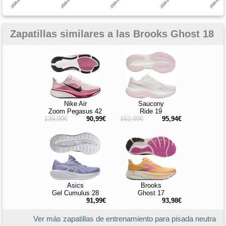
Zapatillas similares a las Brooks Ghost 18
Nike Air
Saucony
Zoom Pegasus 42
Ride 19
139,99€
90,99€
162,99€
95,94€
Asics
Brooks
Gel Cumulus 28
Ghost 17
91,99€
93,98€
Ver más zapatillas de entrenamiento para pisada neutra