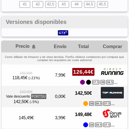
41
42
42,5
43
44
44,5
45,5
Versiones disponibles
®
GTX
Precio
Envío
Total
Comprar
Como afiliado de Amazon y de otras tiendas, FortSu obtiene comisiones por compras que
cumplan los requisitos sin coste adicional
126,44€
150,00€
7,99€
118,45€
(↓21%)
...
37,5
38
38,5
150,00€
142,50€
0,00€
Vale descuento
FORTSU
142,50€
(↓5%)
...
36
36,5
37,5
149,48€
145,49€
3,99€
...
36
36,5
37,5