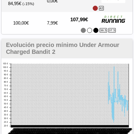
0,00€
84,95€
(↓15%)
42
107,99€
100,00€
7,99€
36,5
37,5
Evolución precio mínimo Under Armour
Charged Bandit 2