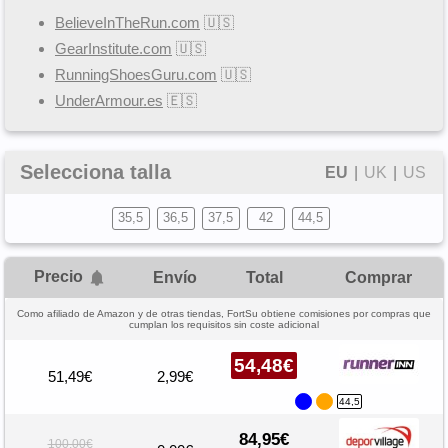
BelieveInTheRun.com
🇺🇸
GearInstitute.com
🇺🇸
RunningShoesGuru.com
🇺🇸
UnderArmour.es
🇪🇸
Selecciona talla
EU
|
UK
|
US
35,5
36,5
37,5
42
44,5
Precio
Envío
Total
Comprar
Como afiliado de Amazon y de otras tiendas, FortSu obtiene comisiones por compras que
cumplan los requisitos sin coste adicional
54,48€
51,49€
2,99€
44,5
84,95€
100,00€