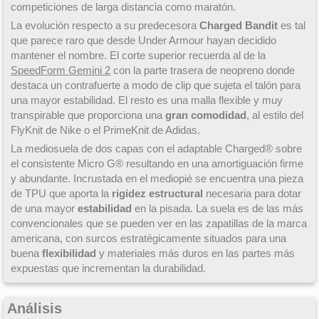
competiciones de larga distancia como maratón.
La evolución respecto a su predecesora
Charged Bandit
es tal
que parece raro que desde Under Armour hayan decidido
mantener el nombre. El corte superior recuerda al de la
SpeedForm Gemini 2
con la parte trasera de neopreno donde
destaca un contrafuerte a modo de clip que sujeta el talón para
una mayor estabilidad. El resto es una malla flexible y muy
transpirable que proporciona una
gran comodidad
, al estilo del
FlyKnit de Nike o el PrimeKnit de Adidas.
La mediosuela de dos capas con el adaptable Charged® sobre
el consistente Micro G® resultando en una amortiguación firme
y abundante. Incrustada en el mediopié se encuentra una pieza
de TPU que aporta la
rigidez estructural
necesaria para dotar
de una mayor
estabilidad
en la pisada. La suela es de las más
convencionales que se pueden ver en las zapatillas de la marca
americana, con surcos estratégicamente situados para una
buena
flexibilidad
y materiales más duros en las partes más
expuestas que incrementan la durabilidad.
Análisis