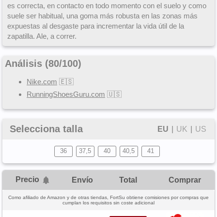
es correcta, en contacto en todo momento con el suelo y como
suele ser habitual, una goma más robusta en las zonas más
expuestas al desgaste para incrementar la vida útil de la
zapatilla. Ale, a correr.
Análisis (
80
/
100
)
Nike.com
🇪🇸
RunningShoesGuru.com
🇺🇸
Selecciona talla
EU
|
UK
|
US
36
37,5
40
40,5
41
Precio
Envío
Total
Comprar
Como afiliado de Amazon y de otras tiendas, FortSu obtiene comisiones por compras que
cumplan los requisitos sin coste adicional