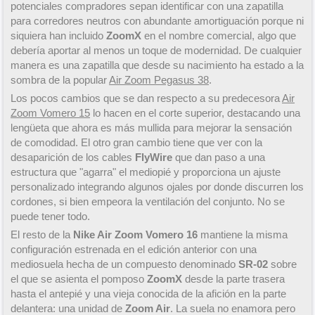
potenciales compradores sepan identificar con una zapatilla
para corredores neutros con abundante amortiguación porque ni
siquiera han incluido
ZoomX
en el nombre comercial, algo que
debería aportar al menos un toque de modernidad. De cualquier
manera es una zapatilla que desde su nacimiento ha estado a la
sombra de la popular
Air Zoom Pegasus 38
.
Los pocos cambios que se dan respecto a su predecesora
Air
Zoom Vomero 15
lo hacen en el corte superior, destacando una
lengüeta que ahora es más mullida para mejorar la sensación
de comodidad. El otro gran cambio tiene que ver con la
desaparición de los cables
FlyWire
que dan paso a una
estructura que "agarra" el mediopié y proporciona un ajuste
personalizado integrando algunos ojales por donde discurren los
cordones, si bien empeora la ventilación del conjunto. No se
puede tener todo.
El resto de la
Nike Air Zoom Vomero 16
mantiene la misma
configuración estrenada en el edición anterior con una
mediosuela hecha de un compuesto denominado
SR-02
sobre
el que se asienta el pomposo
ZoomX
desde la parte trasera
hasta el antepié y una vieja conocida de la afición en la parte
delantera: una unidad de
Zoom Air
. La suela no enamora pero