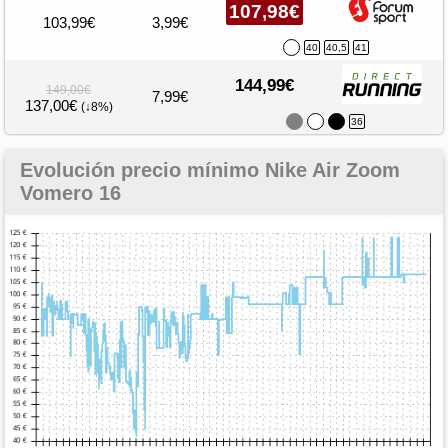
107,98€
103,99€
3,99€
40
40,5
41
144,99€
149,00€
7,99€
137,00€
(↓8%)
36
Evolución precio mínimo Nike Air Zoom
Vomero 16