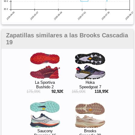
Zapatillas similares a las Brooks Cascadia
19
La Sportiva
Hoka
Bushido 2
Speedgoat 7
175,99€
92,92€
165,00€
118,95€
Saucony
Brooks