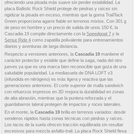
ofreciendo una pisada más suave sin perder estabilidad. La
placa Ballistic Rock Shield protege de piedras y raíces sin
rigidizar la pisada en exceso, mientras que la goma TrailTack
Green proporciona agarre fiable en terrenos mixtos. Con 301 g
de peso en hombre y un precio de salida de unos 150 €, la
Cascadia 19 compite directamente con la
Speedgoat 7
y la
Sense Ride 4
como zapatilla polivalente para entrenamientos
diarios y aventuras de larga distancia.
Respecto a versiones anteriores, la
Cascadia 19
mantiene el
carácter protector y estable que define la saga, nada del otro
jueves ya que es una marca bien reconocible que goza de una
saludable popularidad. La mediasuela de DNA LOFT v3
(infundida en nitrógeno) es más ligera y reactiva que las
generaciones anteriores. El corte superior de malla sandwich
con refuerzos impresos en 3D mejora la durabilidad en zonas
de alta abrasión, mientras que la puntera reforzada y el
guardabarros lateral protegen de impactos y roces laterales.
En el monte, la
Cascadia 19
brilla en terrenos variados: desde
senderos rápidos hasta zonas técnicas con piedras y raíces.
Los tacos de la suela ofrecen tracción equilibrada sin resultar
excesivos para mezcla asfalto-trail. La placa Rock Shield flexa