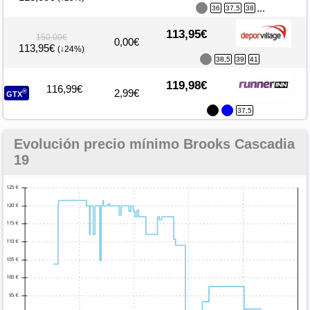
...
36
37,5
38
113,95€
150,00€
0,00€
113,95€
(↓24%)
38,5
39
41
119,98€
116,99€
2,99€
®
GTX
37,5
Evolución precio mínimo Brooks Cascadia
19