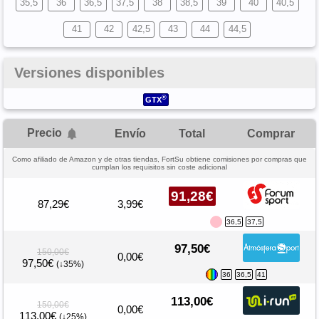
35,5
36
36,5
37,5
38
38,5
39
40
40,5
41
42
42,5
43
44
44,5
Versiones disponibles
®
GTX
Precio
Envío
Total
Comprar
Como afiliado de Amazon y de otras tiendas, FortSu obtiene comisiones por compras que
cumplan los requisitos sin coste adicional
91,28€
87,29€
3,99€
36,5
37,5
97,50€
150,00€
0,00€
97,50€
(↓35%)
36
36,5
41
113,00€
150,00€
0,00€
113,00€
(↓25%)