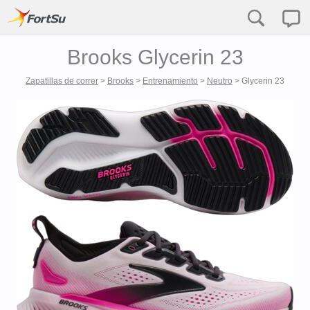
Brooks Glycerin 23
Zapatillas de correr
>
Brooks
>
Entrenamiento
>
Neutro
>
Glycerin 23