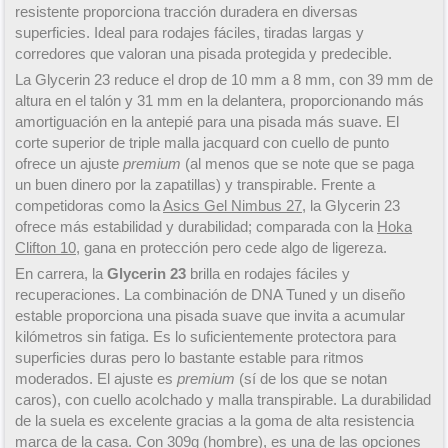
resistente proporciona tracción duradera en diversas
superficies. Ideal para rodajes fáciles, tiradas largas y
corredores que valoran una pisada protegida y predecible.
La Glycerin 23 reduce el drop de 10 mm a 8 mm, con 39 mm de
altura en el talón y 31 mm en la delantera, proporcionando más
amortiguación en la antepié para una pisada más suave. El
corte superior de triple malla jacquard con cuello de punto
ofrece un ajuste
premium
(al menos que se note que se paga
un buen dinero por la zapatillas) y transpirable. Frente a
competidoras como la
Asics Gel Nimbus 27
, la Glycerin 23
ofrece más estabilidad y durabilidad; comparada con la
Hoka
Clifton 10
, gana en protección pero cede algo de ligereza.
En carrera, la
Glycerin 23
brilla en rodajes fáciles y
recuperaciones. La combinación de DNA Tuned y un diseño
estable proporciona una pisada suave que invita a acumular
kilómetros sin fatiga. Es lo suficientemente protectora para
superficies duras pero lo bastante estable para ritmos
moderados. El ajuste es
premium
(sí de los que se notan
caros), con cuello acolchado y malla transpirable. La durabilidad
de la suela es excelente gracias a la goma de alta resistencia
marca de la casa. Con 309g (hombre), es una de las opciones