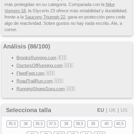
más protegidas en su categoría. Comparada con la
Nike
Vomero 18
, la Glycerin 23 ofrece más estabilidad y durabilidad;
frente a la
Saucony Triumph 22
, gana en protección pero cede
algo de reactividad. Sobre gustos no hay nada escrito. Ale, a
correr.
Análisis (
86
/
100
)
BrooksRunning.com
🇪🇸
DoctorsOfRunning.com
🇺🇸
FleetFeet.com
🇺🇸
RoadTrailRun.com
🇺🇸
RunningShoesGuru.com
🇺🇸
Selecciona talla
EU
|
UK
|
US
35,5
36
36,5
37,5
38
38,5
39
40
40,5