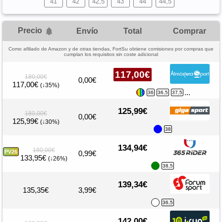
41
42
42,5
43
44
44,5
Precio
Envío
Total
Comprar
Como afiliado de Amazon y de otras tiendas, FortSu obtiene comisiones por compras que
cumplan los requisitos sin coste adicional
117,00€
180,00€
0,00€
117,00€
(↓35%)
...
36
36,5
37,5
125,99€
180,00€
0,00€
125,99€
(↓30%)
38
134,94€
180,00€
PV26
0,99€
133,95€
(↓26%)
38,5
139,34€
135,35€
3,99€
36,5
142,00€