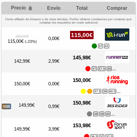
Precio
Envío
Total
Comprar
Como afiliado de Amazon y de otras tiendas, FortSu obtiene comisiones por compras que
cumplan los requisitos sin coste adicional
115,00€
150,00€
0,00€
115,00€
(↓23%)
37
41
145,98€
142,99€
2,99€
...
37
37,5
38
150,00€
150,00€
0,00€
...
37,5
38
40,5
150,98€
149,99€
0,99€
OI26
...
38
39
40
153,98€
149,99€
3,99€
...
36,5
37
37,5