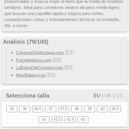
pronunciadas y evacua mejor el barro que la media de modelos
similares. Ideal para corredores neutros de peso medio-ligero
que buscan una zapatilla rápida y segura para series,
competiciones cortas y entrenamientos técnicos en montaña.
Ale, a correr.
Análisis (
79
/
100
)
CarrerasDeMontana.com
🇪🇸
ForoAtletismo.com
🇪🇸
LaBolsaDelCorredor.com
🇪🇸
NewBalance.es
🇪🇸
Selecciona talla
EU
|
UK
|
US
35
36
36,5
37
37,5
38
39
40
40,5
41
41,5
42,5
43