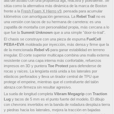
allá del asfalto con una propuesta ágil, reactiva y polivalente. Se
sitúa como la alternativa más dinámica de la marca de Boston
frente a la
Fresh Foam X Hierro v9
, pensada para acumular
kilómetros con amortiguación generosa. La
Rebel Trail
no es
una versión con tacos de su hermana de carretera: es una
zapatilla de montaña con personalidad propia, más cercana a lo
que fue la
Summit Unknown
que a una simple "door-to-trail".
El chasis se construye con una pieza de espuma
FuelCell
PEBA+EVA
moldeada por inyección, más densa y firme que la
de la mencionada
Rebel v5
para ganar estabilidad en terreno
irregular. El corte superior multicapa combina una malla externa
resistente con una capa interna más confortable, refuerzos
impresos en 3D y puntera
Toe Protect
para defenderse de
rocas y raíces. La lengüeta está unida a los laterales por
elásticos perforados y lleva un tirador central de TPU que
protege el empeine, mientras que el contrafuerte del talón
abraza con firmeza sin resultar agresivo.
La suela de longitud completa
Vibram Megagrip
con
Traction
Lug
y tacos de 5 mm es el punto fuerte del modelo. El dibujo
con chevrons invertidos en la banda de rodadura desplaza tierra
y piedras hacia los laterales, mejora la tracción en bajadas