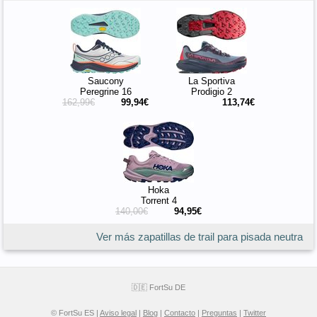
Saucony
La Sportiva
Peregrine 16
Prodigio 2
162,99€
99,94€
113,74€
Hoka
Torrent 4
140,00€
94,95€
Ver más zapatillas de trail para pisada neutra
🇩🇪 FortSu DE
© FortSu ES |
Aviso legal
|
Blog
|
Contacto
|
Preguntas
|
Twitter