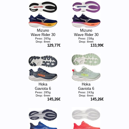
Mizuno
Mizuno
Wave Rider 30
Wave Rider 30
Peso: 265g
Peso: 238g
Drop: 8mm
Drop: 8mm
129,77€
133,99€
Hoka
Hoka
Gaviota 6
Gaviota 6
Peso: 285g
Peso: 243g
Drop: 6mm
Drop: 6mm
145,26€
145,26€