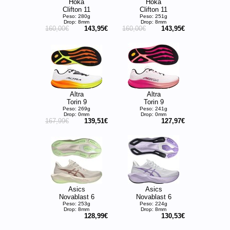
Hoka
Hoka
Clifton 11
Clifton 11
Peso: 280g
Peso: 251g
Drop: 8mm
Drop: 8mm
160,00€
143,95€
160,00€
143,95€
Altra
Altra
Torin 9
Torin 9
Peso: 269g
Peso: 241g
Drop: 0mm
Drop: 0mm
167,99€
139,51€
127,97€
Asics
Asics
Novablast 6
Novablast 6
Peso: 253g
Peso: 224g
Drop: 8mm
Drop: 8mm
128,99€
130,53€