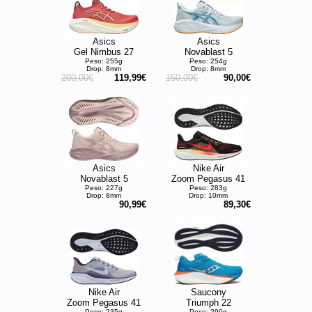
Asics
Asics
Gel Nimbus 27
Novablast 5
Peso: 255g
Peso: 254g
Drop: 8mm
Drop: 8mm
200,00€
119,99€
150,00€
90,00€
Asics
Nike Air
Novablast 5
Zoom Pegasus 41
Peso: 227g
Peso: 283g
Drop: 8mm
Drop: 10mm
90,99€
89,30€
Nike Air
Saucony
Zoom Pegasus 41
Triumph 22
Peso: 235g
Peso: 290g