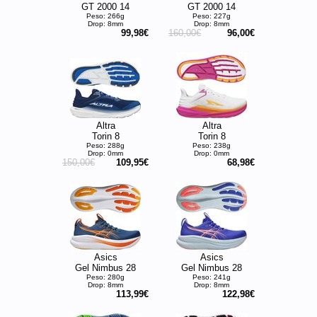
GT 2000 14
GT 2000 14
Peso: 266g
Peso: 227g
Drop: 8mm
Drop: 8mm
99,98€
160,00€
96,00€
Altra
Altra
Torin 8
Torin 8
Peso: 288g
Peso: 238g
Drop: 0mm
Drop: 0mm
150,00€
109,95€
68,98€
Asics
Asics
Gel Nimbus 28
Gel Nimbus 28
Peso: 280g
Peso: 241g
Drop: 8mm
Drop: 8mm
113,99€
122,98€