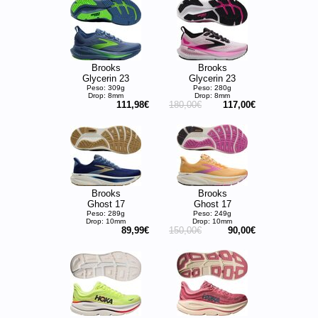
Brooks
Brooks
Glycerin 23
Glycerin 23
Peso: 309g
Peso: 280g
Drop: 8mm
Drop: 8mm
111,98€
180,00€
117,00€
Brooks
Brooks
Ghost 17
Ghost 17
Peso: 289g
Peso: 249g
Drop: 10mm
Drop: 10mm
89,99€
150,00€
90,00€