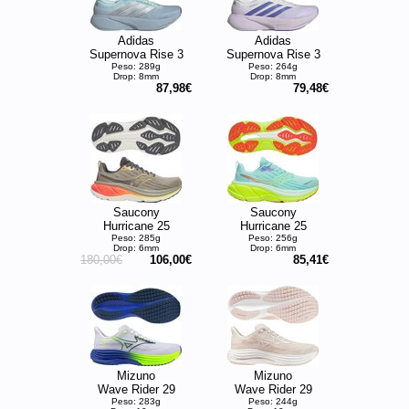
Adidas
Adidas
Supernova Rise 3
Supernova Rise 3
Peso: 289g
Peso: 264g
Drop: 8mm
Drop: 8mm
87,98€
79,48€
Saucony
Saucony
Hurricane 25
Hurricane 25
Peso: 285g
Peso: 256g
Drop: 6mm
Drop: 6mm
180,00€
106,00€
85,41€
Mizuno
Mizuno
Wave Rider 29
Wave Rider 29
Peso: 283g
Peso: 244g