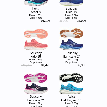
Hoka
Saucony
Arahi 8
Ride 18
Peso: 237g
Peso: 269g
Drop: 8mm
Drop: 8mm
91,11€
150,00€
98,00€
Saucony
Saucony
Ride 18
Hurricane 24
Peso: 230g
Peso: 302g
Drop: 8mm
Drop: 6mm
149,95€
82,47€
96,98€
Saucony
Asics
Hurricane 24
Gel Kayano 31
Peso: 279g
Peso: 280g
Drop: 6mm
Drop: 10mm