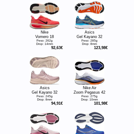
Nike
Asics
Vomero 18
Gel Kayano 32
Peso: 262g
Peso: 285g
Drop: 14mm
Drop: 8mm
92,63€
123,98€
Asics
Nike Air
Gel Kayano 32
Zoom Pegasus 42
Peso: 245g
Peso: 275g
Drop: 8mm
Drop: 10mm
94,91€
101,98€