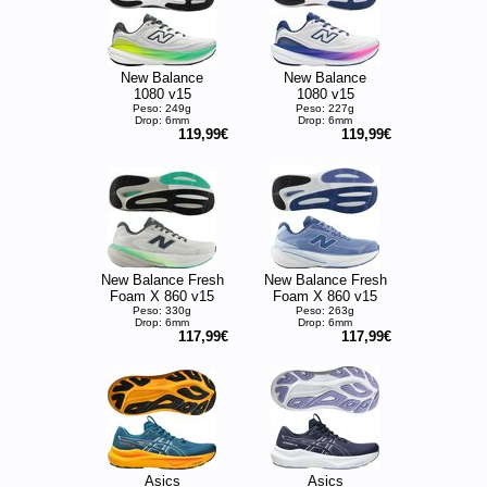
New Balance
New Balance
1080 v15
1080 v15
Peso: 249g
Peso: 227g
Drop: 6mm
Drop: 6mm
119,99€
119,99€
New Balance Fresh
New Balance Fresh
Foam X 860 v15
Foam X 860 v15
Peso: 330g
Peso: 263g
Drop: 6mm
Drop: 6mm
117,99€
117,99€
Asics
Asics