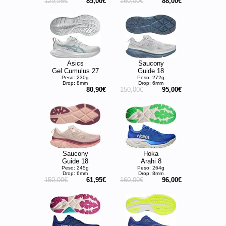
129,95€
85,00€
160,00€
88,00€
Asics
Saucony
Gel Cumulus 27
Guide 18
Peso: 230g
Peso: 272g
Drop: 8mm
Drop: 6mm
80,90€
150,00€
95,00€
Saucony
Hoka
Guide 18
Arahi 8
Peso: 245g
Peso: 264g
Drop: 6mm
Drop: 8mm
150,00€
61,95€
160,00€
96,00€