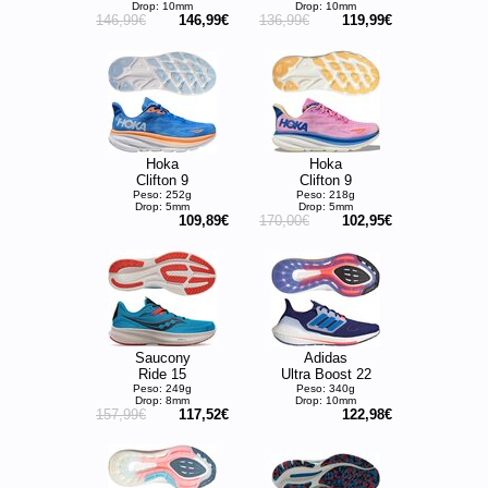
Drop: 10mm
Drop: 10mm
146,99€
146,99€
136,99€
119,99€
Hoka
Hoka
Clifton 9
Clifton 9
Peso: 252g
Peso: 218g
Drop: 5mm
Drop: 5mm
109,89€
170,00€
102,95€
Saucony
Adidas
Ride 15
Ultra Boost 22
Peso: 249g
Peso: 340g
Drop: 8mm
Drop: 10mm
157,99€
117,52€
122,98€