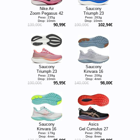
Nike Air
Saucony
Zoom Pegasus 42
Triumph 23
Peso: 235g
Peso: 263g
Drop: 10mm
Drop: 10mm
139,99€
90,99€
190,99€
102,94€
Saucony
Saucony
Triumph 23
Kinvara 16
Peso: 239g
Peso: 206g
Drop: 10mm
Drop: 4mm
190,00€
95,95€
140,00€
98,00€
Saucony
Asics
Kinvara 16
Gel Cumulus 27
Peso: 179g
Peso: 265g
Drop: 4mm
Drop: 8mm