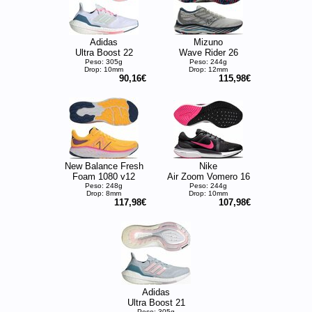
Adidas
Mizuno
Ultra Boost 22
Wave Rider 26
Peso: 305g
Peso: 244g
Drop: 10mm
Drop: 12mm
90,16€
115,98€
New Balance Fresh
Nike
Foam 1080 v12
Air Zoom Vomero 16
Peso: 248g
Peso: 244g
Drop: 8mm
Drop: 10mm
117,98€
107,98€
Adidas
Ultra Boost 21
Peso: 305g