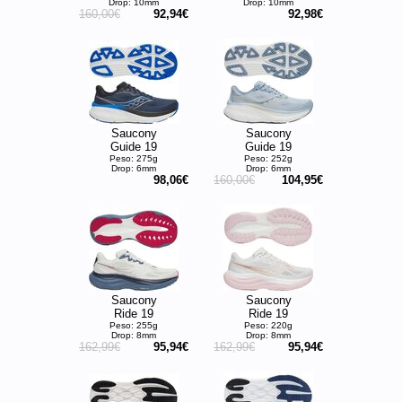
Drop: 10mm
Drop: 10mm
160,00€
92,94€
92,98€
Saucony
Saucony
Guide 19
Guide 19
Peso: 275g
Peso: 252g
Drop: 6mm
Drop: 6mm
98,06€
160,00€
104,95€
Saucony
Saucony
Ride 19
Ride 19
Peso: 255g
Peso: 220g
Drop: 8mm
Drop: 8mm
162,99€
95,94€
162,99€
95,94€