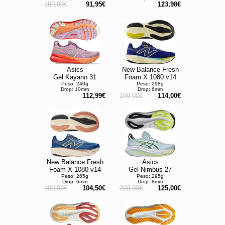
180,00€
91,95€
123,98€
Asics
New Balance Fresh
Gel Kayano 31
Foam X 1080 v14
Peso: 240g
Peso: 298g
Drop: 10mm
Drop: 6mm
112,99€
190,00€
114,00€
New Balance Fresh
Asics
Foam X 1080 v14
Gel Nimbus 27
Peso: 265g
Peso: 295g
Drop: 6mm
Drop: 8mm
190,00€
104,50€
200,00€
125,00€