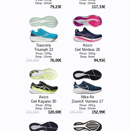
Drop: 10mm
Drop: 10mm
79,23€
117,33€
Saucony
Asics
Triumph 22
Gel Nimbus 26
Peso: 255g
Peso: 262g
Drop: 10mm
Drop: 8mm
190,00€
76,00€
94,91€
Asics
Nike Air
Gel Kayano 30
ZoomX Vomero 17
Peso: 303g
Peso: 281g
Drop: 10mm
Drop: 10mm
200,00€
120,00€
166,99€
152,99€