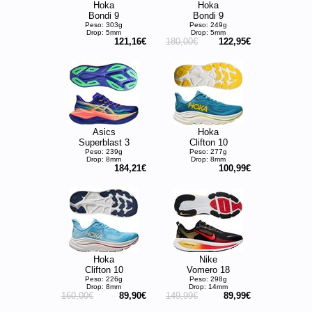
Hoka
Hoka
Bondi 9
Bondi 9
Peso: 303g
Peso: 249g
Drop: 5mm
Drop: 5mm
121,16€
180,00€
122,95€
Asics
Hoka
Superblast 3
Clifton 10
Peso: 239g
Peso: 277g
Drop: 8mm
Drop: 8mm
184,21€
100,99€
Hoka
Nike
Clifton 10
Vomero 18
Peso: 226g
Peso: 298g
Drop: 8mm
Drop: 14mm
160,00€
89,90€
149,99€
89,99€