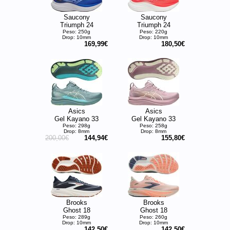
Saucony
Saucony
Triumph 24
Triumph 24
Peso: 250g
Peso: 220g
Drop: 10mm
Drop: 10mm
169,99€
180,50€
Asics
Asics
Gel Kayano 33
Gel Kayano 33
Peso: 298g
Peso: 258g
Drop: 8mm
Drop: 8mm
200,00€
144,94€
155,80€
Brooks
Brooks
Ghost 18
Ghost 18
Peso: 289g
Peso: 260g
Drop: 10mm
Drop: 10mm
142,50€
142,50€