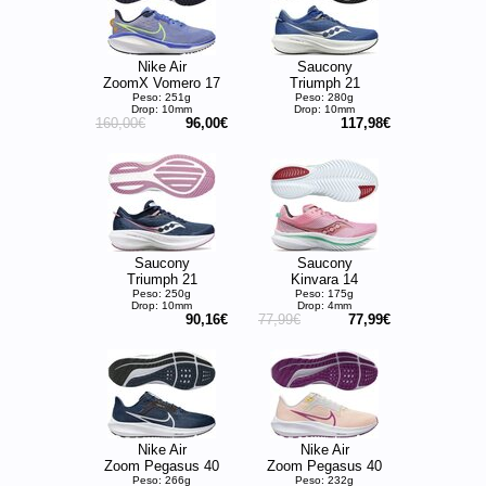
Nike Air
Saucony
ZoomX Vomero 17
Triumph 21
Peso: 251g
Peso: 280g
Drop: 10mm
Drop: 10mm
160,00€
96,00€
117,98€
Saucony
Saucony
Triumph 21
Kinvara 14
Peso: 250g
Peso: 175g
Drop: 10mm
Drop: 4mm
90,16€
77,99€
77,99€
Nike Air
Nike Air
Zoom Pegasus 40
Zoom Pegasus 40
Peso: 266g
Peso: 232g