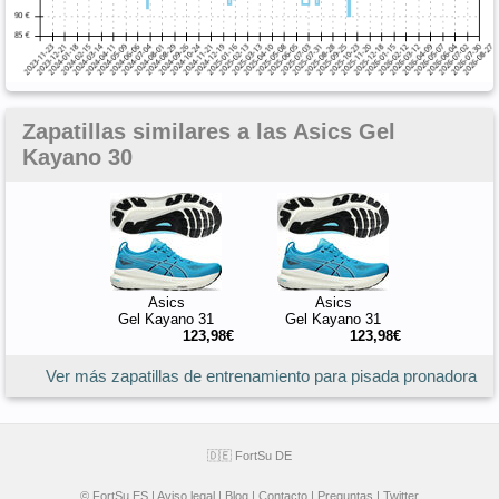
Zapatillas similares a las Asics Gel
Kayano 30
Asics
Asics
Gel Kayano 31
Gel Kayano 31
123,98€
123,98€
Ver más zapatillas de entrenamiento para pisada pronadora
🇩🇪 FortSu DE
© FortSu ES |
Aviso legal
|
Blog
|
Contacto
|
Preguntas
|
Twitter