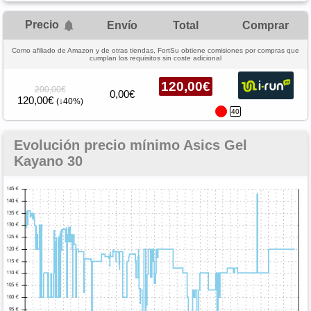
Precio
Envío
Total
Comprar
Como afiliado de Amazon y de otras tiendas, FortSu obtiene comisiones por compras que
cumplan los requisitos sin coste adicional
120,00€
200,00€
0,00€
120,00€
(↓40%)
40
Evolución precio mínimo Asics Gel
Kayano 30