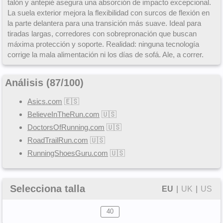
talón y antepié asegura una absorción de impacto excepcional.
La suela exterior mejora la flexibilidad con surcos de flexión en
la parte delantera para una transición más suave. Ideal para
tiradas largas, corredores con sobrepronación que buscan
máxima protección y soporte. Realidad: ninguna tecnología
corrige la mala alimentación ni los días de sofá. Ale, a correr.
Análisis (
87
/
100
)
Asics.com
🇪🇸
BelieveInTheRun.com
🇺🇸
DoctorsOfRunning.com
🇺🇸
RoadTrailRun.com
🇺🇸
RunningShoesGuru.com
🇺🇸
Selecciona talla
EU
|
UK
|
US
40