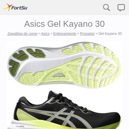
Asics Gel Kayano 30
Zapatillas de correr
>
Asics
>
Entrenamiento
>
Pronador
>
Gel Kayano 30