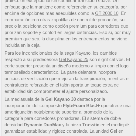
protección excepcional sin sacrificar transición suave. Un
enfoque que la mantiene como referencia en su categoría, por
encima de opciones más asequibles como la
GT 2000 10
. En
comparación con otras zapatillas de control de pronación, su
precio la posiciona como opción premium para corredores que
priorizan soporte y confort en largas distancias. Eso sí, por muy
premium que sea, la disciplina en los entrenamientos no viene
incluida en la caja.
Para los incondicionales de la saga Kayano, los cambios
respecto a su predecesora
Gel Kayano 29
son significativos. El
corte superior presenta un diseño moderno y limpio con el logo
termosellado característico. La parte delantera incorpora
orificios de ventilación que mejoran la transpiración, mientras el
contrafuerte reforzado en el talón aporta un toque extra de
estabilidad sin comprometer el ajuste personalizado.
La mediasuela de la
Gel Kayano 30
destaca por la
incorporación del compuesto
FlyteFoam Blast+
que ofrece una
amortiguación notablemente superior al promedio de la
categoría para corredores pronadores. El sistema de doble
densidad
Dynamic DuoMax
y la pieza
Trusstic
en el mediopié
garantizan estabilidad y rigidez controlada. La unidad
Gel
en