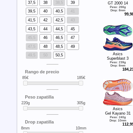
37,5
38
38,5
39
GT 2000 14
Peso: 266g
Drop: 8mm
39,5
40
40,5
41
99,9
41,5
42
42,5
43
43,5
44
44,5
45
45,5
46
46,5
47
47,5
48
48,5
49
Asics
49,5
50
50,5
Superblast 3
Peso: 239g
Drop: 8mm
184,2
Rango de precio
85€
185€
Peso zapatilla
220g
305g
Asics
Gel Kayano 31
Peso: 240g
Drop: 10mm
Drop zapatilla
112,9
8mm
10mm