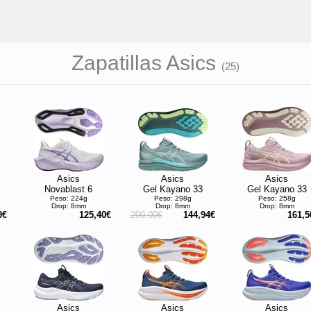
Zapatillas Asics
(
25
)
Asics
Asics
Asics
Novablast 6
Gel Kayano 33
Gel Kayano 33
Peso: 224g
Peso: 298g
Peso: 258g
Drop: 8mm
Drop: 8mm
Drop: 8mm
9€
125,40€
200,00€
144,94€
161,5
Asics
Asics
Asics