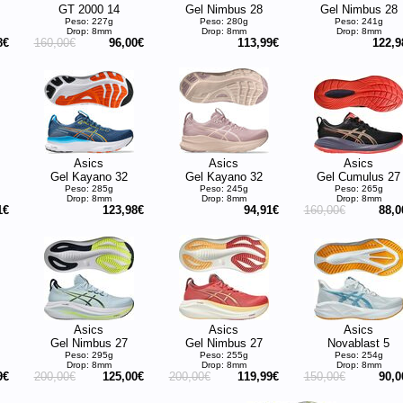
GT 2000 14
Gel Nimbus 28
Gel Nimbus 28
Peso: 227g
Peso: 280g
Peso: 241g
Drop: 8mm
Drop: 8mm
Drop: 8mm
8€
160,00€
96,00€
113,99€
122,9
Asics
Asics
Asics
Gel Kayano 32
Gel Kayano 32
Gel Cumulus 27
Peso: 285g
Peso: 245g
Peso: 265g
Drop: 8mm
Drop: 8mm
Drop: 8mm
1€
123,98€
94,91€
160,00€
88,0
Asics
Asics
Asics
Gel Nimbus 27
Gel Nimbus 27
Novablast 5
Peso: 295g
Peso: 255g
Peso: 254g
Drop: 8mm
Drop: 8mm
Drop: 8mm
9€
200,00€
125,00€
200,00€
119,99€
150,00€
90,0