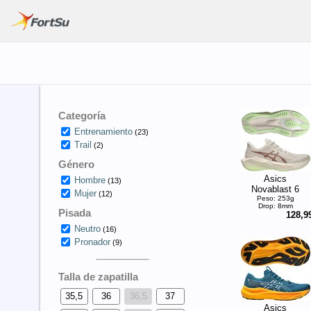
Categoría
Entrenamiento
(23)
Trail
(2)
Género
Asics
Hombre
(13)
Novablast 6
Mujer
(12)
Peso: 253g
Drop: 8mm
Pisada
128,9
Neutro
(16)
Pronador
(9)
Talla de zapatilla
35,5
36
36,5
37
Asics