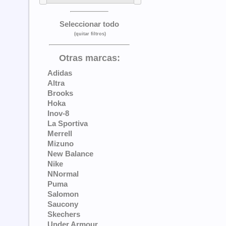
Seleccionar todo
(quitar filtros)
Otras marcas:
Adidas
Altra
Brooks
Hoka
Inov-8
La Sportiva
Merrell
Mizuno
New Balance
Nike
NNormal
Puma
Salomon
Saucony
Skechers
Under Armour