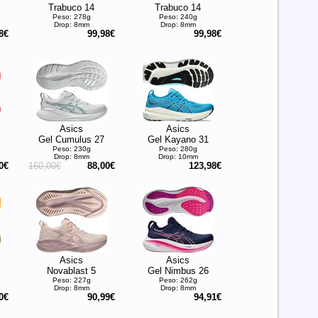
Trabuco 14
Trabuco 14
Peso: 278g
Peso: 240g
Drop: 8mm
Drop: 8mm
8€
99,98€
99,98€
Asics
Asics
Gel Cumulus 27
Gel Kayano 31
Peso: 230g
Peso: 280g
Drop: 8mm
Drop: 10mm
0€
160,00€
88,00€
123,98€
Asics
Asics
Novablast 5
Gel Nimbus 26
Peso: 227g
Peso: 262g
Drop: 8mm
Drop: 8mm
0€
90,99€
94,91€