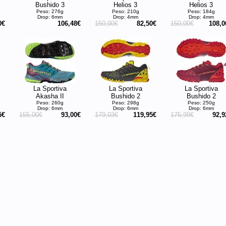
Bushido 3
Helios 3
Helios 3
Peso: 276g
Peso: 210g
Peso: 184g
Drop: 6mm
Drop: 4mm
Drop: 4mm
0€
106,48€
150,00€
82,50€
150,00€
108,0
La Sportiva
La Sportiva
La Sportiva
Akasha II
Bushido 2
Bushido 2
Peso: 260g
Peso: 298g
Peso: 250g
Drop: 6mm
Drop: 6mm
Drop: 6mm
5€
155,00€
93,00€
179,03€
119,95€
175,99€
92,9