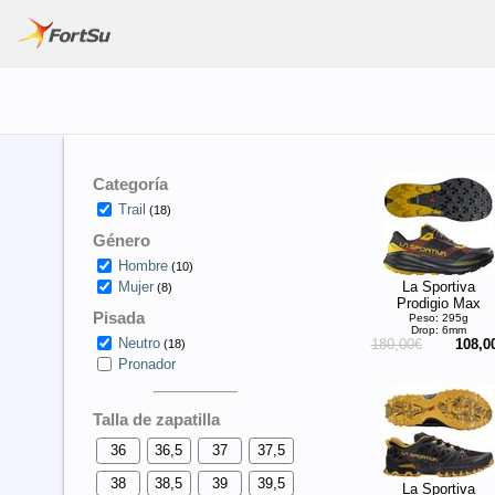
Categoría
Trail
(18)
Género
Hombre
(10)
La Sportiva
Mujer
(8)
Prodigio Max
Pisada
Peso: 295g
Drop: 6mm
Neutro
180,00€
108,0
(18)
Pronador
Talla de zapatilla
36
36,5
37
37,5
38
38,5
39
39,5
La Sportiva