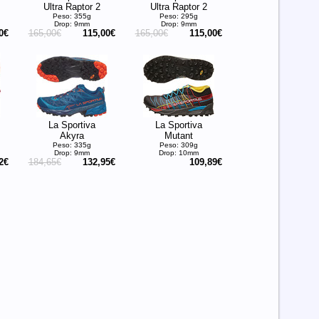
Ultra Raptor 2
Ultra Raptor 2
Peso: 355g
Peso: 295g
Drop: 9mm
Drop: 9mm
0€
165,00€
115,00€
165,00€
115,00€
La Sportiva
La Sportiva
Akyra
Mutant
Peso: 335g
Peso: 309g
Drop: 9mm
Drop: 10mm
2€
184,65€
132,95€
109,89€