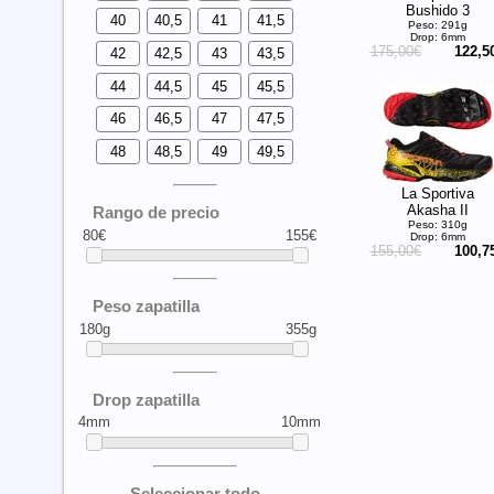
Bushido 3
40
40,5
41
41,5
Peso: 291g
Drop: 6mm
175,00€
122,5
42
42,5
43
43,5
44
44,5
45
45,5
46
46,5
47
47,5
48
48,5
49
49,5
La Sportiva
Akasha II
Rango de precio
Peso: 310g
80€
155€
Drop: 6mm
155,00€
100,7
Peso zapatilla
180g
355g
Drop zapatilla
4mm
10mm
Seleccionar todo