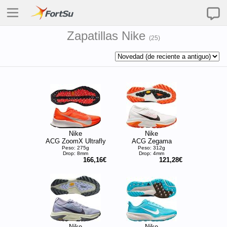
Zapatillas Nike
(
25
)
Nike
Nike
ACG ZoomX Ultrafly
ACG Zegama
Peso: 275g
Peso: 312g
Drop: 8mm
Drop: 4mm
166,16€
121,28€
Nike
Nike