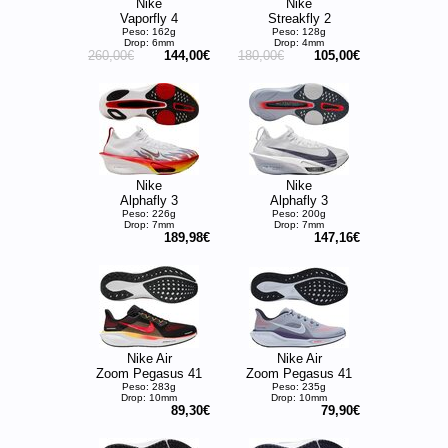
Nike
Nike
Vaporfly 4
Streakfly 2
Peso: 162g
Peso: 128g
Drop: 6mm
Drop: 4mm
260,00€
144,00€
180,00€
105,00€
Nike
Nike
Alphafly 3
Alphafly 3
Peso: 226g
Peso: 200g
Drop: 7mm
Drop: 7mm
189,98€
147,16€
Nike Air
Nike Air
Zoom Pegasus 41
Zoom Pegasus 41
Peso: 283g
Peso: 235g
Drop: 10mm
Drop: 10mm
89,30€
79,90€