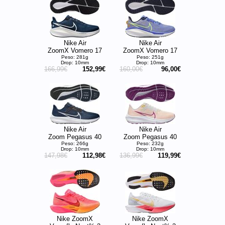
Nike Air
Nike Air
ZoomX Vomero 17
ZoomX Vomero 17
Peso: 281g
Peso: 251g
Drop: 10mm
Drop: 10mm
166,99€
152,99€
160,00€
96,00€
Nike Air
Nike Air
Zoom Pegasus 40
Zoom Pegasus 40
Peso: 266g
Peso: 232g
Drop: 10mm
Drop: 10mm
147,98€
112,98€
136,99€
119,99€
Nike ZoomX
Nike ZoomX