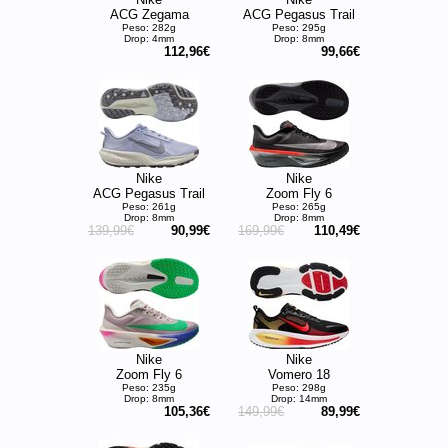
ACG Zegama
ACG Pegasus Trail
Peso: 282g
Peso: 295g
Drop: 4mm
Drop: 8mm
112,96€
99,66€
Nike
Nike
ACG Pegasus Trail
Zoom Fly 6
Peso: 261g
Peso: 265g
Drop: 8mm
Drop: 8mm
139,99€
90,99€
169,99€
110,49€
Nike
Nike
Zoom Fly 6
Vomero 18
Peso: 235g
Peso: 298g
Drop: 8mm
Drop: 14mm
105,36€
149,99€
89,99€