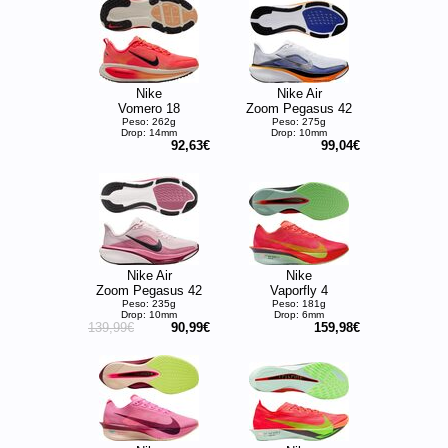
Nike
Nike Air
Vomero 18
Zoom Pegasus 42
Peso: 262g
Peso: 275g
Drop: 14mm
Drop: 10mm
92,63€
99,04€
Nike Air
Nike
Zoom Pegasus 42
Vaporfly 4
Peso: 235g
Peso: 181g
Drop: 10mm
Drop: 6mm
139,99€
90,99€
159,98€