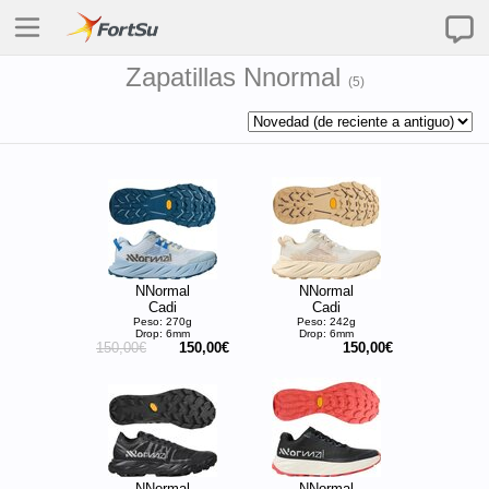
Zapatillas Nnormal
(
5
)
NNormal
NNormal
Cadi
Cadi
Peso: 270g
Peso: 242g
Drop: 6mm
Drop: 6mm
150,00€
150,00€
150,00€
NNormal
NNormal