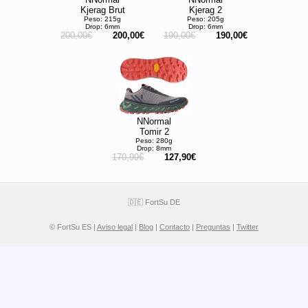
Kjerag Brut
Kjerag 2
Peso: 215g
Peso: 205g
Drop: 6mm
Drop: 6mm
200,00€
200,00€
190,00€
190,00€
NNormal
Tomir 2
Peso: 280g
Drop: 8mm
170,99€
127,90€
🇩🇪 FortSu DE
© FortSu ES |
Aviso legal
|
Blog
|
Contacto
|
Preguntas
|
Twitter