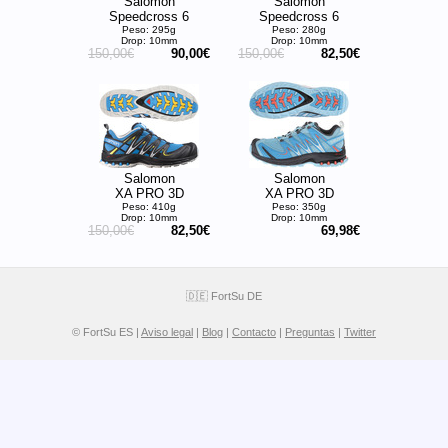
Salomon
Salomon
Speedcross 6
Speedcross 6
Peso: 295g
Peso: 280g
Drop: 10mm
Drop: 10mm
150,00€
90,00€
150,00€
82,50€
Salomon
Salomon
XA PRO 3D
XA PRO 3D
Peso: 410g
Peso: 350g
Drop: 10mm
Drop: 10mm
150,00€
82,50€
69,98€
🇩🇪 FortSu DE
© FortSu ES |
Aviso legal
|
Blog
|
Contacto
|
Preguntas
|
Twitter