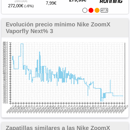
289,00€
7,99€
272,00€
(↓6%)
47,5
Evolución precio mínimo Nike ZoomX
Vaporfly Next% 3
Zapatillas similares a las Nike ZoomX