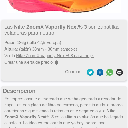
Las
Nike ZoomX Vaporfly Next% 3
son zapatillas
voladoras para neutro.
Peso:
186g (talla 42,5 Europa)
Altura:
(talón) 38mm - 30mm (antepié)
Ver la
Nike ZoomX Vaporfly Next% 3 para mujer
Crear una alerta de precio
Compartir:
Descripción
Es impresionante el mercado que se ha generado alrededor de
zapatillas con placa de fibra de carbono, pero sin duda la marca
americana sigue sienda la reina en este segmento y la
Nike
ZoomX Vaporfly Next% 3
es la última evolución que ha llegado
al asfalto. La idea es mejorar lo que ya hay, sobre todo