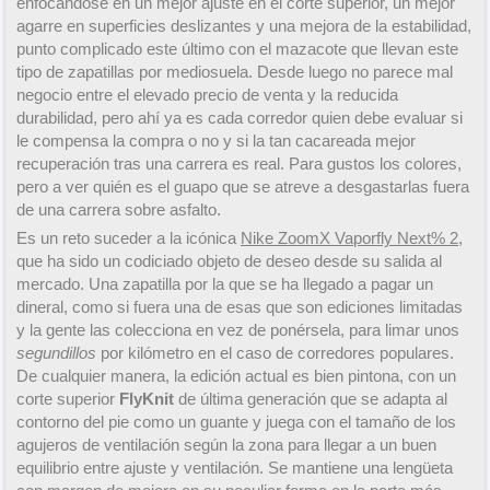
enfocándose en un mejor ajuste en el corte superior, un mejor
agarre en superficies deslizantes y una mejora de la estabilidad,
punto complicado este último con el mazacote que llevan este
tipo de zapatillas por mediosuela. Desde luego no parece mal
negocio entre el elevado precio de venta y la reducida
durabilidad, pero ahí ya es cada corredor quien debe evaluar si
le compensa la compra o no y si la tan cacareada mejor
recuperación tras una carrera es real. Para gustos los colores,
pero a ver quién es el guapo que se atreve a desgastarlas fuera
de una carrera sobre asfalto.
Es un reto suceder a la icónica
Nike ZoomX Vaporfly Next% 2
,
que ha sido un codiciado objeto de deseo desde su salida al
mercado. Una zapatilla por la que se ha llegado a pagar un
dineral, como si fuera una de esas que son ediciones limitadas
y la gente las colecciona en vez de ponérsela, para limar unos
segundillos
por kilómetro en el caso de corredores populares.
De cualquier manera, la edición actual es bien pintona, con un
corte superior
FlyKnit
de última generación que se adapta al
contorno del pie como un guante y juega con el tamaño de los
agujeros de ventilación según la zona para llegar a un buen
equilibrio entre ajuste y ventilación. Se mantiene una lengüeta