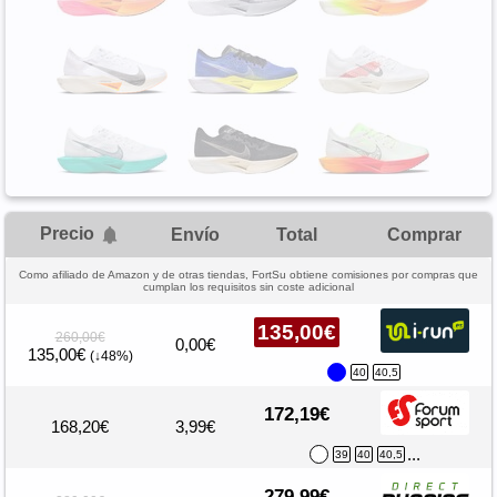
Precio
Envío
Total
Comprar
Como afiliado de Amazon y de otras tiendas, FortSu obtiene comisiones por compras que
cumplan los requisitos sin coste adicional
135,00€
260,00€
0,00€
135,00€
(↓48%)
40
40,5
172,19€
168,20€
3,99€
...
39
40
40,5
279,99€