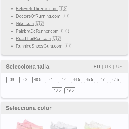
BelieveInTheRun.com
🇺🇸
DoctorsOfRunning.com
🇺🇸
Nike.com
🇪🇸
PalabraDeRunner.com
🇪🇸
RoadTrailRun.com
🇺🇸
RunningShoesGuru.com
🇺🇸
Selecciona talla
EU
|
UK
|
US
39
40
40,5
41
42
44,5
45,5
47
47,5
48,5
49,5
Selecciona color