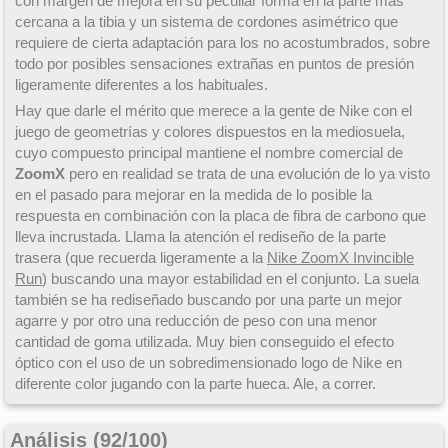
con margen de mejora en su peculiar forma en la parte más
cercana a la tibia y un sistema de cordones asimétrico que
requiere de cierta adaptación para los no acostumbrados, sobre
todo por posibles sensaciones extrañas en puntos de presión
ligeramente diferentes a los habituales.
Hay que darle el mérito que merece a la gente de Nike con el
juego de geometrías y colores dispuestos en la mediosuela,
cuyo compuesto principal mantiene el nombre comercial de
ZoomX
pero en realidad se trata de una evolución de lo ya visto
en el pasado para mejorar en la medida de lo posible la
respuesta en combinación con la placa de fibra de carbono que
lleva incrustada. Llama la atención el rediseño de la parte
trasera (que recuerda ligeramente a la
Nike ZoomX Invincible
Run
) buscando una mayor estabilidad en el conjunto. La suela
también se ha rediseñado buscando por una parte un mejor
agarre y por otro una reducción de peso con una menor
cantidad de goma utilizada. Muy bien conseguido el efecto
óptico con el uso de un sobredimensionado logo
de Nike en
diferente color jugando con la parte hueca. Ale, a correr.
Análisis (
92
/
100
)