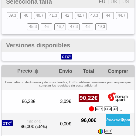
Selecciona talla
EU
|
UK
|
US
39,3
40
40,7
41,3
42
42,7
43,3
44
44,7
45,3
46
46,7
47,3
48
49,3
Versiones disponibles
®
GTX
Precio
Envío
Total
Comprar
Como afiliado de Amazon y de otras tiendas, FortSu obtiene comisiones por compras que
cumplan los requisitos sin coste adicional
90,22€
86,23€
3,99€
...
40,7
41,3
42
96,00€
160,00€
®
0,00€
GTX
96,00€
(↓40%)
44,7