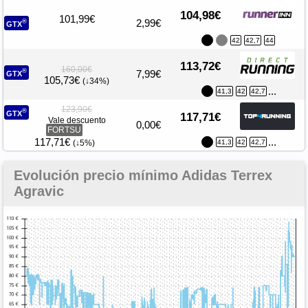
104,98€
101,99€
2,99€
®
GTX
42
42,7
44
113,72€
160,00€
®
7,99€
GTX
105,73€
(↓34%)
...
41,3
42
42,7
123,90€
®
GTX
117,71€
Vale descuento
0,00€
FORTSU
117,71€
...
(↓5%)
41,3
42
42,7
Evolución precio mínimo Adidas Terrex
Agravic