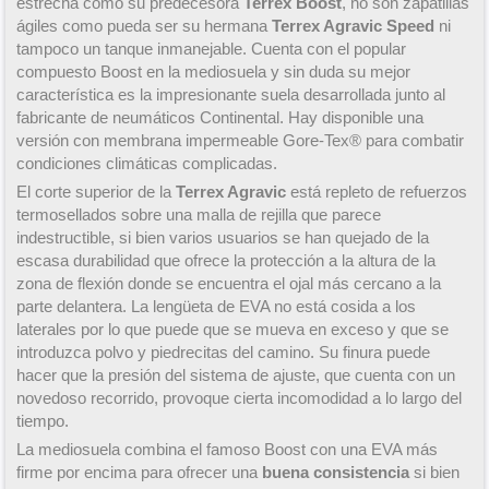
estrecha como su predecesora
Terrex Boost
, no son zapatillas
ágiles como pueda ser su hermana
Terrex Agravic Speed
ni
tampoco un tanque inmanejable. Cuenta con el popular
compuesto Boost en la mediosuela y sin duda su mejor
característica es la impresionante suela desarrollada junto al
fabricante de neumáticos Continental. Hay disponible una
versión con membrana impermeable Gore-Tex® para combatir
condiciones climáticas complicadas.
El corte superior de la
Terrex Agravic
está repleto de refuerzos
termosellados sobre una malla de rejilla que parece
indestructible, si bien varios usuarios se han quejado de la
escasa durabilidad que ofrece la protección a la altura de la
zona de flexión donde se encuentra el ojal más cercano a la
parte delantera. La lengüeta de EVA no está cosida a los
laterales por lo que puede que se mueva en exceso y que se
introduzca polvo y piedrecitas del camino. Su finura puede
hacer que la presión del sistema de ajuste, que cuenta con un
novedoso recorrido, provoque cierta incomodidad a lo largo del
tiempo.
La mediosuela combina el famoso Boost con una EVA más
firme por encima para ofrecer una
buena consistencia
si bien