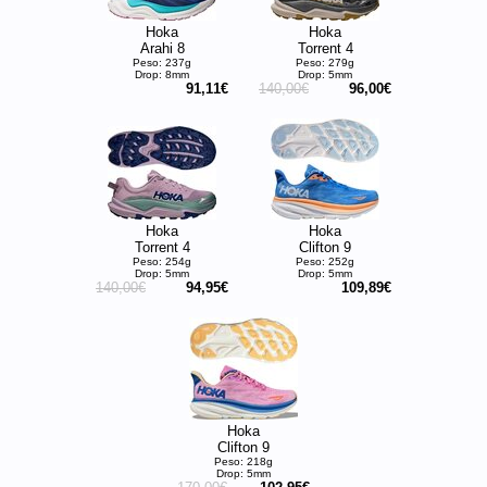
Hoka
Hoka
Arahi 8
Torrent 4
Peso: 237g
Peso: 279g
Drop: 8mm
Drop: 5mm
91,11€
140,00€
96,00€
Hoka
Hoka
Torrent 4
Clifton 9
Peso: 254g
Peso: 252g
Drop: 5mm
Drop: 5mm
140,00€
94,95€
109,89€
Hoka
Clifton 9
Peso: 218g
Drop: 5mm