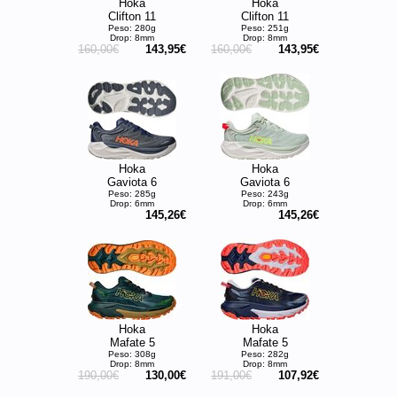
Hoka
Hoka
Clifton 11
Clifton 11
Peso: 280g
Peso: 251g
Drop: 8mm
Drop: 8mm
160,00€
143,95€
160,00€
143,95€
Hoka
Hoka
Gaviota 6
Gaviota 6
Peso: 285g
Peso: 243g
Drop: 6mm
Drop: 6mm
145,26€
145,26€
Hoka
Hoka
Mafate 5
Mafate 5
Peso: 308g
Peso: 282g
Drop: 8mm
Drop: 8mm
190,00€
130,00€
191,00€
107,92€