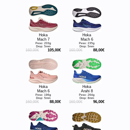
Hoka
Hoka
Mach 7
Mach 6
Peso: 203g
Peso: 235g
Drop: 5mm
Drop: 5mm
160,00€
105,00€
160,00€
88,00€
Hoka
Hoka
Mach 6
Arahi 8
Peso: 196g
Peso: 264g
Drop: 5mm
Drop: 8mm
160,00€
88,00€
160,00€
96,00€