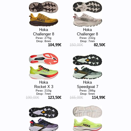
Hoka
Hoka
Challenger 8
Challenger 8
Peso: 275g
Peso: 232g
Drop: 8mm
Drop: 7mm
104,99€
150,00€
82,50€
Hoka
Hoka
Rocket X 3
Speedgoat 7
Peso: 210g
Peso: 286g
Drop: 7mm
Drop: 5mm
190,00€
123,50€
165,00€
114,99€