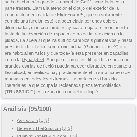
se ha hecho más grande la unidad de
Gel
® incrustada en la
parte trasera. Llama la atención el dibujo del exterior de la
imponente mediosuela de
FlyteFoam
™, que no solamente
cumple una función estética potenciada por unos colores
difuminados, sino que también ayuda a mejorar el rendimiento
tanto de la absorción de impacto como de la transición en la
pisada. La suela sí que ha sufrido cambios significativos y hasta
prescinde del clásico surco longitudinal (Guidance Line®) que
era habitual en Asics y que todavía está presente en zapatillas
como la
Dynaflyte 4
. Aunque el llamativo dibujo de la suela con
grandes estrías de flexión pueda parecer disruptivo en cuanto a
flexibilidad, en realidad hay prácticamente el mismo número de
muescas en todos los extremos. La parte que sí ha sido
liberada es la que ocupa la rediseñada pieza termoplástica
(
TRUSSTIC
™) en la zona interior del mediopié.
Análisis (
95
/
100
)
Asics.com
🇪🇸
BelieveInTheRun.com
🇺🇸
RunningShoesGuru.com
🇺🇸