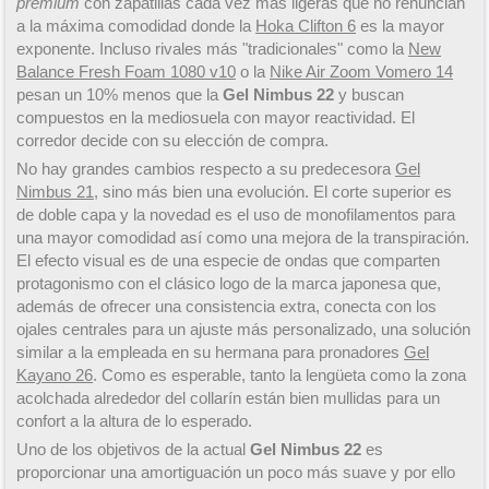
premium
con zapatillas cada vez más ligeras que no renuncian
a la máxima comodidad donde la
Hoka Clifton 6
es la mayor
exponente. Incluso rivales más "tradicionales" como la
New
Balance Fresh Foam 1080 v10
o la
Nike Air Zoom Vomero 14
pesan un 10% menos que la
Gel Nimbus 22
y buscan
compuestos en la mediosuela con mayor reactividad. El
corredor decide con su elección de compra.
No hay grandes cambios respecto a su predecesora
Gel
Nimbus 21
, sino más bien una evolución. El corte superior es
de doble capa y la novedad es el uso de monofilamentos para
una mayor comodidad así como una mejora de la transpiración.
El efecto visual es de una especie de ondas que comparten
protagonismo con el clásico logo de la marca japonesa que,
además de ofrecer una consistencia extra, conecta con los
ojales centrales para un ajuste más personalizado, una solución
similar a la empleada en su hermana para pronadores
Gel
Kayano 26
. Como es esperable, tanto la lengüeta como la zona
acolchada alrededor del collarín están bien mullidas para un
confort a la altura de lo esperado.
Uno de los objetivos de la actual
Gel Nimbus 22
es
proporcionar una amortiguación un poco más suave y por ello