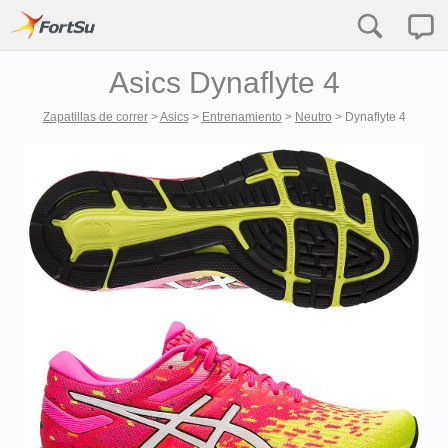
Asics Dynaflyte 4
Zapatillas de correr
>
Asics
>
Entrenamiento
>
Neutro
>
Dynaflyte 4