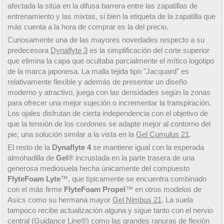
afectada la sitúa en la difusa barrera entre las zapatillas de
entrenamiento y las mixtas, si bien la etiqueta de la zapatilla que
más cuenta a la hora de comprar es la del precio.
Curiosamente una de las mayores novedades respecto a su
predecesora
Dynaflyte 3
es la simplificación del corte superior
que elimina la capa que ocultaba parcialmente el mítico logotipo
de la marca japonesa. La malla tejida tipo "Jacquard" es
relativamente flexible y además de presentar un diseño
moderno y atractivo, juega con las densidades según la zonas
para ofrecer una mejor sujeción o incrementar la transpiración.
Los ojales disfrutan de cierta independencia con el objetivo de
que la tensión de los cordones se adapte mejor al contorno del
pie, una solución similar a la vista en la
Gel Cumulus 21
.
El resto de la
Dynaflyte 4
se mantiene igual con la esperada
almohadilla de
Gel
® incrustada en la parte trasera de una
generosa mediosuela hecha únicamente del compuesto
FlyteFoam Lyte
™, que típicamente se encuentra combinado
con el más firme
FlyteFoam Propel
™ en otros modelos de
Asics como su hermana mayor
Gel Nimbus 21
. La suela
tampoco recibe actualización alguna y sigue tanto con el nervio
central (Guidance Line®) como las grandes ranuras de flexión