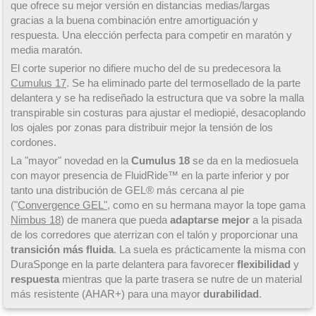
que ofrece su mejor versión en distancias medias/largas
gracias a la buena combinación entre amortiguación y
respuesta. Una elección perfecta para competir en maratón y
media maratón.
El corte superior no difiere mucho del de su predecesora la
Cumulus 17
. Se ha eliminado parte del termosellado de la parte
delantera y se ha rediseñado la estructura que va sobre la malla
transpirable sin costuras para ajustar el mediopié, desacoplando
los ojales por zonas para distribuir mejor la tensión de los
cordones.
La "mayor" novedad en la
Cumulus 18
se da en la mediosuela
con mayor presencia de FluidRide™ en la parte inferior y por
tanto una distribución de GEL® más cercana al pie
("
Convergence GEL"
, como en su hermana mayor la tope gama
Nimbus 18
) de manera que pueda
adaptarse mejor
a la pisada
de los corredores que aterrizan con el talón y proporcionar una
transición más fluida
. La suela es prácticamente la misma con
DuraSponge en la parte delantera para favorecer
flexibilidad
y
respuesta
mientras que la parte trasera se nutre de un material
más resistente (AHAR+) para una mayor
durabilidad
.