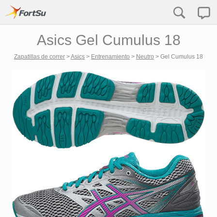
Asics Gel Cumulus 18
Zapatillas de correr
>
Asics
>
Entrenamiento
>
Neutro
>
Gel Cumulus 18