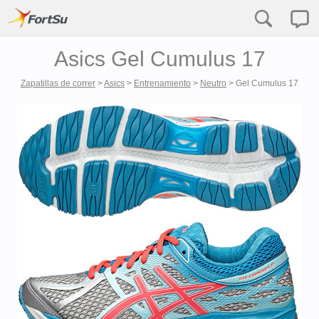
Asics Gel Cumulus 17
Zapatillas de correr
>
Asics
>
Entrenamiento
>
Neutro
>
Gel Cumulus 17