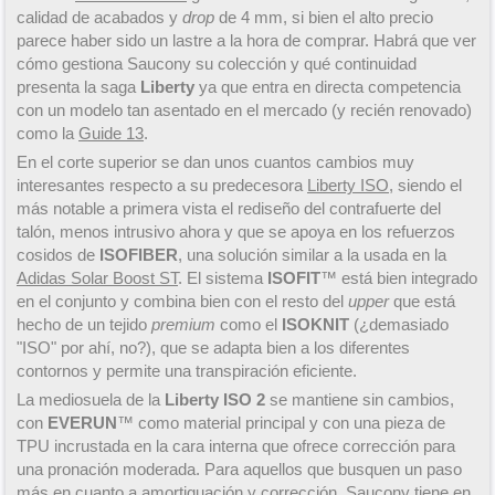
calidad de acabados y
drop
de 4 mm, si bien el alto precio
parece haber sido un lastre a la hora de comprar. Habrá que ver
cómo gestiona Saucony su colección y qué continuidad
presenta la saga
Liberty
ya que entra en directa competencia
con un modelo tan asentado en el mercado (y recién renovado)
como la
Guide 13
.
En el corte superior se dan unos cuantos cambios muy
interesantes respecto a su predecesora
Liberty ISO
, siendo el
más notable a primera vista el rediseño del contrafuerte del
talón, menos intrusivo ahora y que se apoya en los refuerzos
cosidos de
ISOFIBER
, una solución similar a la usada en la
Adidas Solar Boost ST
. El sistema
ISOFIT
™ está bien integrado
en el conjunto y combina bien con el resto del
upper
que está
hecho de un tejido
premium
como el
ISOKNIT
(¿demasiado
"ISO" por ahí, no?), que se adapta bien a los diferentes
contornos y permite una transpiración eficiente.
La mediosuela de la
Liberty ISO 2
se mantiene sin cambios,
con
EVERUN
™ como material principal y con una pieza de
TPU incrustada en la cara interna que ofrece corrección para
una pronación moderada. Para aquellos que busquen un paso
más en cuanto a amortiguación y corrección, Saucony tiene en