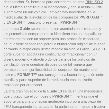
desaparición. Su hermana para corredores neutros
Ride ISO 2
fue la última zapatilla que lo incorporaba y con la actual
Guide
13
empieza un nuevo ciclo. También hay novedades en la
mediosuela: de la evolución de los compuestos
PWRFOAM
™
y
EVERUN
™, Saucony presenta...
PWRRUN
™.
La marca
Guide
se encuentra bien asentada en el mercado y
los potenciales compradores la identifican con una zapatilla de
entrenamiento con un soporte para una pronación moderada,
así que tiene sentido recuperar la numeración original de la saga
cerrando la etapa cuyo último modelo ha sido la
Guide ISO 2
. El
corte superior adopta una configuración "tradicional" con un
diseño moderno y atractivo donde parte de los orificios de
ventilación se encuentran dispuestos de tal manera que
permiten una mejor flexibilidad del conjunto. Se mantiene el
sistema
FORMFIT
™ que consigue una buena integración entre
plantilla y parte superior de la mediosuela con un diseño
moldeado por ordenador.
La otra gran novedad de la
Guide 13
se da en una mediosuela
que protagoniza el compuesto
PWRRUN
™ mientras que el
soporte para una pronación moderada incorpora una pieza de
TPU transparente incrustada en la parte interior menos intrusiva