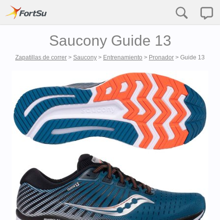
Saucony Guide 13
Zapatillas de correr
>
Saucony
>
Entrenamiento
>
Pronador
>
Guide 13