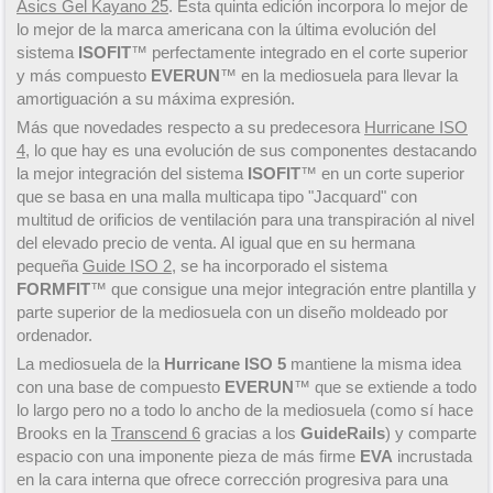
Asics Gel Kayano 25
. Esta quinta edición incorpora lo mejor de
lo mejor de la marca americana con la última evolución del
sistema
ISOFIT
™ perfectamente integrado en el corte superior
y más compuesto
EVERUN
™ en la mediosuela para llevar la
amortiguación a su máxima expresión.
Más que novedades respecto a su predecesora
Hurricane ISO
4
, lo que hay es una evolución de sus componentes destacando
la mejor integración del sistema
ISOFIT
™ en un corte superior
que se basa en una malla multicapa tipo "Jacquard" con
multitud de orificios de ventilación para una transpiración al nivel
del elevado precio de venta. Al igual que en su hermana
pequeña
Guide ISO 2
, se ha incorporado el sistema
FORMFIT
™ que consigue una mejor integración entre plantilla y
parte superior de la mediosuela con un diseño moldeado por
ordenador.
La mediosuela de la
Hurricane ISO 5
mantiene la misma idea
con una base de compuesto
EVERUN
™ que se extiende a todo
lo largo pero no a todo lo ancho de la mediosuela (como sí hace
Brooks en la
Transcend 6
gracias a los
GuideRails
) y comparte
espacio con una imponente pieza de más firme
EVA
incrustada
en la cara interna que ofrece corrección progresiva para una