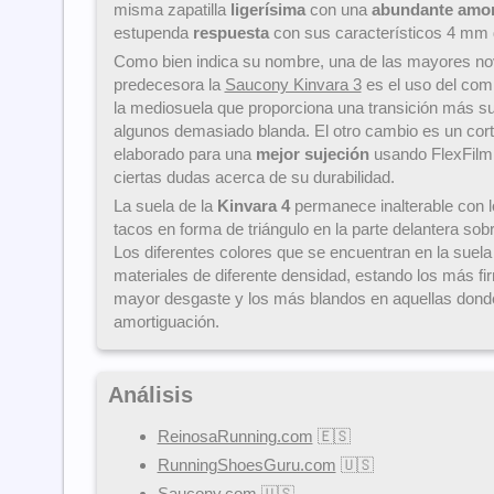
misma zapatilla
ligerísima
con una
abundante amor
estupenda
respuesta
con sus característicos 4 mm
Como bien indica su nombre, una de las mayores no
predecesora la
Saucony Kinvara 3
es el uso del co
la mediosuela que proporciona una transición más s
algunos demasiado blanda. El otro cambio es un cort
elaborado para una
mejor sujeción
usando FlexFilm,
ciertas dudas acerca de su durabilidad.
La suela de la
Kinvara 4
permanece inalterable con l
tacos en forma de triángulo en la parte delantera so
Los diferentes colores que se encuentran en la suela
materiales de diferente densidad, estando los más f
mayor desgaste y los más blandos en aquellas donde 
amortiguación.
Análisis
ReinosaRunning.com
🇪🇸
RunningShoesGuru.com
🇺🇸
Saucony.com
🇺🇸