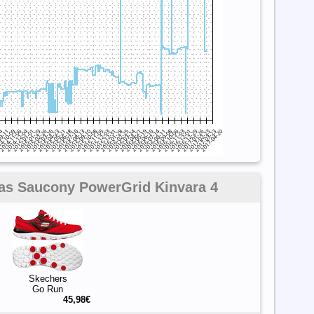
 las Saucony PowerGrid Kinvara 4
Skechers
Go Run
45,98€