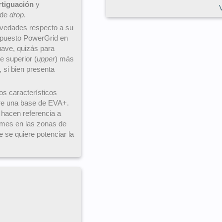
tiguación
y
 de
drop
.
vedades respecto a su
mpuesto PowerGrid en
uave, quizás para
e superior (
upper
) más
 si bien presenta
os característicos
bre una base de EVA+.
 hacen referencia a
irmes en las zonas de
se quiere potenciar la