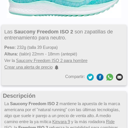
Las
Saucony Freedom ISO 2
son zapatillas de
entrenamiento para neutro.
Peso:
232g (talla 39 Europa)
Altura:
(talón) 22mm - 18mm (antepié)
Ver la
Saucony Freedom ISO 2 para hombre
Crear una alerta de precio
Compartir:
Descripción
La
Saucony Freedom ISO 2
mantiene la apuesta de la marca
americana por el "natural running" con las últimas tecnologías,
algo que suele ir parejo a un precio de venta alto. A medio
camino entre la ya mítica
Kinvara 9
y la más rodadora
Ride
ISO
, la
Freedom ISO 2
refuerza la estabilidad para combinar