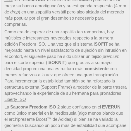
mejor su buena amortiguación y su estupenda respuesta (4 mm
de
drop
) en una zapatilla versátil pero algo alejada del mercado
más popular por el gran desembolso necesario para
comprarlas.
Como era de esperar de una zapatilla tan rompedora, hay
múltiples e interesantes novedades respecto a la primera
edición
Freedom ISO
. Una vez que el sistema
ISOFIT
se ha
mejorado hasta un nivel satisfactorio de sujeción sin intrusión en
el confort, el siguiente paso ha sido utilizar un tejido
premium
para el corte superior (
ISOKNIT
) que gracias a su mayor
densidad proporciona una estructura más
consistente
con
menos refuerzos a la vez que ofrece una gran transpiración.
Para incrementar la estabilidad también se ha reforzado la
estructura externa (Support Frame) alrededor de la parte trasera
aprovechando la experiencia de su hermana para pronadores
Liberty ISO
La
Saucony Freedom ISO 2
sigue confiando en el
EVERUN
como único material en la mediosuela (algo menos blando que
el archipresente Boost™ de Adidas) si bien se ha variado la
geometría buscando un poco más de estabilidad que acompañe