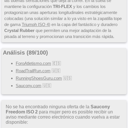
las buenas sensaciones que deja al correr. En la suela se
mantiene la configuración
TRI-FLEX
y los cambios los
protagonizan unas aperturas longitudinales estratégicamente
colocadas (una solución similar a lo ya visto en la zapatilla tope
de gama
Triumph ISO 4
) en la capa del fantástico y duradero
Crystal Rubber
que permiten una mejor adaptación de la
pisada al terreno y promocionan una transición más rápida.
Análisis (
89
/
100
)
ForoAtletismo.com
🇪🇸
RoadTrailRun.com
🇺🇸
RunningShoesGuru.com
🇺🇸
Saucony.com
🇺🇸
No se ha encontrado ninguna oferta de la
Saucony
Freedom ISO 2
para mujer pero es posible recibir un
aviso mediante correo electrónico cuando vuelva a estar
disponible: