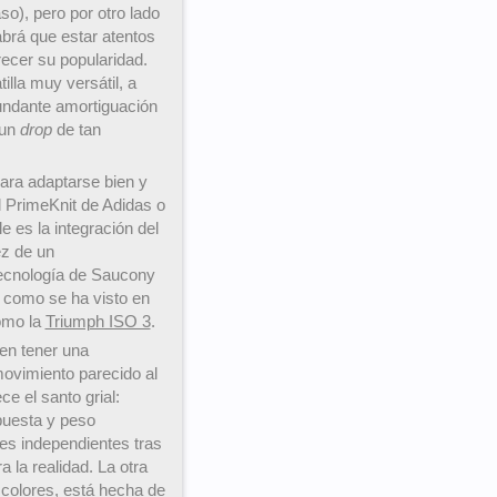
o), pero por otro lado
abrá que estar atentos
ecer su popularidad.
illa muy versátil, a
undante amortiguación
 un
drop
de tan
para adaptarse bien y
l PrimeKnit de Adidas o
e es la integración del
ez de un
tecnología de Saucony
 como se ha visto en
mo la
Triumph ISO 3
.
en tener una
vimiento parecido al
e el santo grial:
puesta y peso
es independientes tras
 la realidad. La otra
 colores, está hecha de