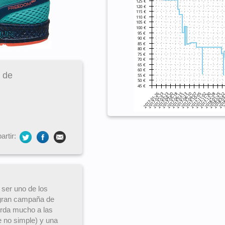
 de
rtir:
 ser uno de los
a gran campaña de
erda mucho a las
e no simple) y una