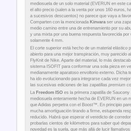
mediosuela de un solo material (EVERUN en este cas
el alto precio (salen a la venta por unos 160 euros, h
a sucesivos descuentos) no parece que vaya a favor
Comparten con la mencionada
Kinvara
ser una zapat
medio camino entre una de entrenamiento por su ab
y una mixta por una buena respuesta favorecida por
solamente 4 mm.
El corte superior está hecho de un material elástico 
abierto para una mejor transpiración, muy parecido a
FlyKnit de Nike. Aparte del material, lo más destacabl
sistema ISOFIT para conformar una sola pieza en v
medianamente aparatoso envoltorio externo. Dicha 
ha ido evolucionando para integrarse cada vez mejor
las sucesivas ediciones de las zapatillas
premium
co
La
Freedom ISO
es la primera zapatilla de Saucony 
mediosuela enteramente hecha de EVERUN en un mo
que Adidas perpetra con el Boost™. En principio parec
mucha amortiguación tirando a firme, estupenda res
reducido. Habrá que esperar el veredicto de corredor
probarlas cientos de kilómetros para saber qué depara
novedad es la suela, que más allá de lucir llamativos