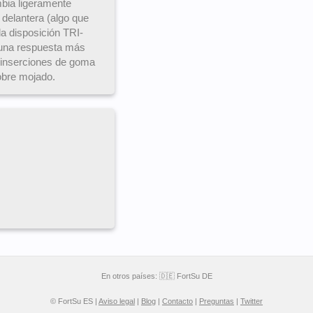
bia ligeramente
 delantera (algo que
 la disposición TRI-
 una respuesta más
 inserciones de goma
sobre mojado.
En otros países:
🇩🇪 FortSu DE
© FortSu ES |
Aviso legal
|
Blog
|
Contacto
|
Preguntas
|
Twitter