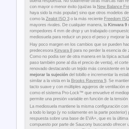
buena respuesta. No solamente otras marcas han rep
con mayor o menor éxito (quiźas la
New Balance Fr
haya sido la más popular) sino que otros modelos 
como la
Zealot ISO 3
o la más reciente
Freedom IS
mayores rivales. De cualquier manera, la
Kinvara 9
rompedores 4 mm de
drop
y un trabajado compuesto
mediosuela para reducir un poco el peso y mejorar la
Hay poco margen en los cambios que se pueden hac
predecesora
Kinvara 8
para no perder la esencia de za
Como no podía ser de otra manera en la típica actual
paso también pone al día el precio de venta), el corte
renovado destacando un tejido más consistente en la
mejorar la sujeción
del tobillo e incrementar la estab
similar a la vista en la
Brooks Ravenna 9
. Se mantien
tacto suave y con múltiples agujeros de ventilación en
como el sistema Pro-Lock™ que envuelve el mediopié
permite una presión variable en función de la tensión
La mediosuela mantiene la misma configuración c
a todo lo largo (y no solamente en la parte posterior)
respuesta sobre una base de EVA+, que es la última 
compuesto por parte de Saucony buscando ofrecer 