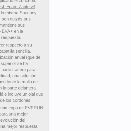
licado el concepto
esh Foam Zante v4
de la misma Saucony
O
son quizás sus
mantiene sus
 EVA+ en la
 respuesta.
er respecto a su
patilla sencilla.
ización anual (que de
 superior se ha
 parte trasera para
ilidad, una solución
en tanto la malla de
 la parte delantera
 e incluye un ojal que
 de los cordones.
on una capa de EVERUN
 para una mejor
evolución del
una mejor respuesta