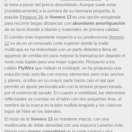
la reina a pesar del precio desorbitado. Aunque suele estar
(mediáticamente) a la sombra de su hermana pequeña, la
popular
Pegasus 34
, la
Vomero 13
es una opción estupenda
para recorrer largas distancias con
abundante amortiguación
de un tacto tirando a blando y materiales de primera calidad.
El cambio más importante respecto a su predecesora
Vomero
12
se da en un renovado corte superior donde la malla
multicapa se ha rediseñado con un parte delantera llena de
agujeros de ventilación para mejorar la transpiración dejando el
resto más tupido para una mejor sujeción. Respecto a los
cables
FlyWire
que rodean el mediopié, se ha propuesto una
solución más sencilla con menos elementos pero más anchos
y planos, ocultos en su mayor parte hasta casi el ojal que
permite un ajuste personalizado con la tensión proporcionada
por el sistema de lazado. En cuanto a visibilidad, los elementos
reflectantes se cuentan en el talón con dos pequeñas tiras, el
nombre de la marca en la bien mullida lengüeta y los clásicos
logos de Nike en los laterales.
El resto de la
Vomero 13
se mantiene intacto, con una
mediosuela de doble densidad con una espuma Lunarlon más
blanda para
mayor comodidad
en la parte central y otra