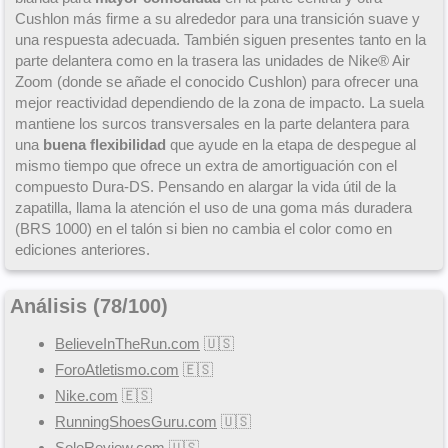
Cushlon más firme a su alrededor para una transición suave y
una respuesta adecuada. También siguen presentes tanto en la
parte delantera como en la trasera las unidades de Nike® Air
Zoom (donde se añade el conocido Cushlon) para ofrecer una
mejor reactividad dependiendo de la zona de impacto. La suela
mantiene los surcos transversales en la parte delantera para
una
buena flexibilidad
que ayude en la etapa de despegue al
mismo tiempo que ofrece un extra de amortiguación con el
compuesto Dura-DS. Pensando en alargar la vida útil de la
zapatilla, llama la atención el uso de una goma más duradera
(BRS 1000) en el talón si bien no cambia el color como en
ediciones anteriores.
Análisis (
78
/
100
)
BelieveInTheRun.com
🇺🇸
ForoAtletismo.com
🇪🇸
Nike.com
🇪🇸
RunningShoesGuru.com
🇺🇸
SoleReview.com
🇺🇸