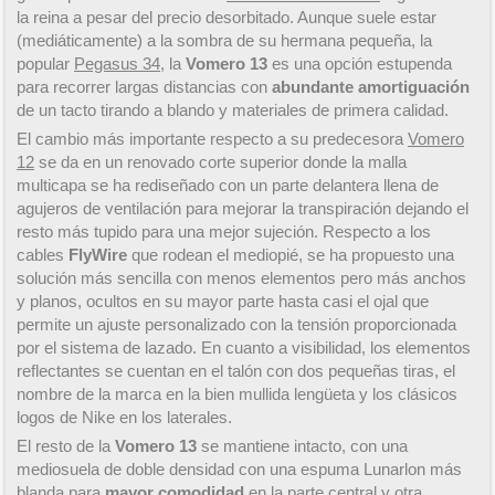
la reina a pesar del precio desorbitado. Aunque suele estar
(mediáticamente) a la sombra de su hermana pequeña, la
popular
Pegasus 34
, la
Vomero 13
es una opción estupenda
para recorrer largas distancias con
abundante amortiguación
de un tacto tirando a blando y materiales de primera calidad.
El cambio más importante respecto a su predecesora
Vomero
12
se da en un renovado corte superior donde la malla
multicapa se ha rediseñado con un parte delantera llena de
agujeros de ventilación para mejorar la transpiración dejando el
resto más tupido para una mejor sujeción. Respecto a los
cables
FlyWire
que rodean el mediopié, se ha propuesto una
solución más sencilla con menos elementos pero más anchos
y planos, ocultos en su mayor parte hasta casi el ojal que
permite un ajuste personalizado con la tensión proporcionada
por el sistema de lazado. En cuanto a visibilidad, los elementos
reflectantes se cuentan en el talón con dos pequeñas tiras, el
nombre de la marca en la bien mullida lengüeta y los clásicos
logos de Nike en los laterales.
El resto de la
Vomero 13
se mantiene intacto, con una
mediosuela de doble densidad con una espuma Lunarlon más
blanda para
mayor comodidad
en la parte central y otra