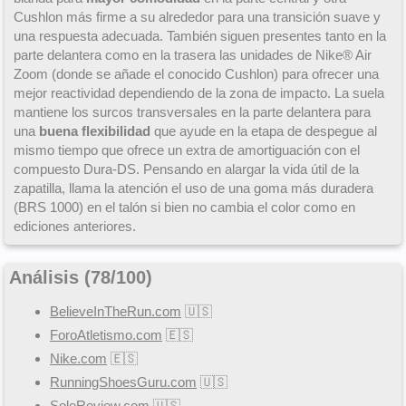
Cushlon más firme a su alrededor para una transición suave y
una respuesta adecuada. También siguen presentes tanto en la
parte delantera como en la trasera las unidades de Nike® Air
Zoom (donde se añade el conocido Cushlon) para ofrecer una
mejor reactividad dependiendo de la zona de impacto. La suela
mantiene los surcos transversales en la parte delantera para
una
buena flexibilidad
que ayude en la etapa de despegue al
mismo tiempo que ofrece un extra de amortiguación con el
compuesto Dura-DS. Pensando en alargar la vida útil de la
zapatilla, llama la atención el uso de una goma más duradera
(BRS 1000) en el talón si bien no cambia el color como en
ediciones anteriores.
Análisis (
78
/
100
)
BelieveInTheRun.com
🇺🇸
ForoAtletismo.com
🇪🇸
Nike.com
🇪🇸
RunningShoesGuru.com
🇺🇸
SoleReview.com
🇺🇸