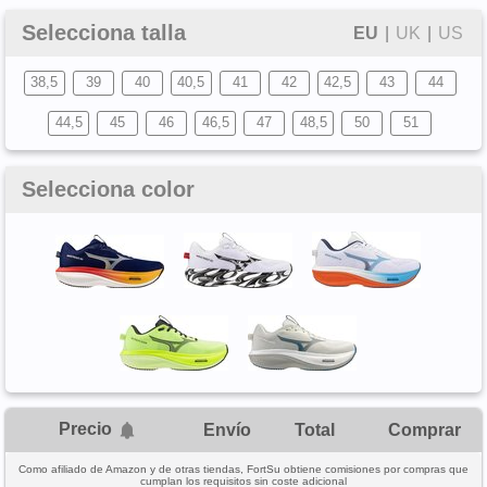
Selecciona talla
EU
|
UK
|
US
38,5
39
40
40,5
41
42
42,5
43
44
44,5
45
46
46,5
47
48,5
50
51
Selecciona color
Precio
Envío
Total
Comprar
Como afiliado de Amazon y de otras tiendas, FortSu obtiene comisiones por compras que
cumplan los requisitos sin coste adicional