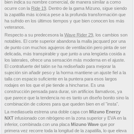
bien indica su nombre comercial, de manera similar a como
ocurre con la
Ride 19
. Dentro de la gama Mizuno, sigue siendo
la zapatilla más icónica pese a la profunda transformación que
ha sufrido en los últimos tiempos y que bien conocen los más
veteranos.
Respecto a su predecesora la
Wave Rider 29
, los cambios son
notables. El corte superior abandona la malla jacquard por una
de punto con muchos agujeros de ventilación pero pinta de ser
delicada, más transpirable y que junto a una lengüeta cosida a
los laterales, ofrece una sensación más moderna en el ajuste.
El contrafuerte del talón se ha rediseñado para mejorar la
sujeción sin añadir peso y la horma mantiene un ajuste fiel a la
talla con espacio suficiente en la puntera para esos largos
rodajes en los que el pie tiende a hincharse. Es una
construcción pensada para durar, sin artificios llamativos, ya
que parece que la tendencia no es tanto un diseño bonito sino la
combinación de colores para que queden bien en el "insta".
La mediasuela estrena una doble capa con
Mizuno Enerzy
NXT
infusionado con nitrógeno en la zona superior y EVA en la
inferior, combinada con una placa
Mizuno Wave
que por
primera vez recorre toda la longitud de la zapatilla, lo que eleva