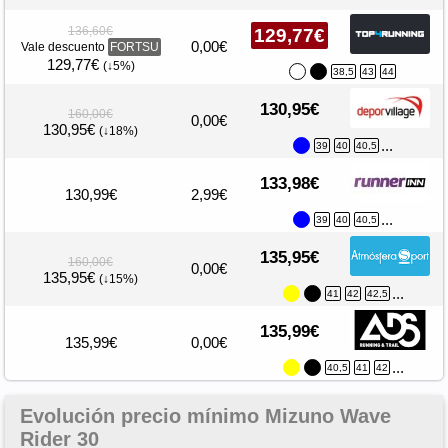
136,60€
129,77€
0,00€
Vale descuento
FORTSU
129,77€
(↓5%)
38,5
43
44
130,95€
160,00€
0,00€
130,95€
(↓18%)
...
39
40
40,5
133,98€
130,99€
2,99€
...
39
40
40,5
135,95€
160,00€
0,00€
135,95€
(↓15%)
...
41
42
42,5
135,99€
135,99€
0,00€
...
40,5
41
42
Evolución precio mínimo Mizuno Wave
Rider 30