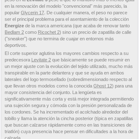
en la renovación del modelo "convencional" más parecido, la
popular
Glycerin 17
. De cualquier manera, el peso no parece
ser el principal problema para el asentamiento de la colección
Energize
de la marca americana (que acaba de renovar tanto
Bedlam 2
como
Ricochet 2
) sino un precio de zapatilla de calle
("sneaker") que no termina de cuajar en entornos más
deportivos.
El corte superior aglutina los mayores cambios respecto a su
predecesora
Levitate 2
que básicamente se puede resumir en
un mejor ajuste con la evolución del tejido utilizado, mucho más
transpirable en la parte delantera y que se ayuda en ambos
laterales del logo termosellado (sobredimensionado respecto al
que llevan otros modelos como la conocida
Ghost 12
) para una
mayor consistencia del conjunto. La lengüeta es
significativamente más corta y está mejor integrada permitiendo
una sujeción segura y cómoda con la presión personalizada de
los cordones. Se ha incrementado el acolchado alrededor del
tobillo y llama la atención la cincha posterior (típica en zapatillas
que buscan calzarse rápidamente como en las transiciones de
triatlón) cuya presencia hace pensar en dificultades a la hora de
calzarla.