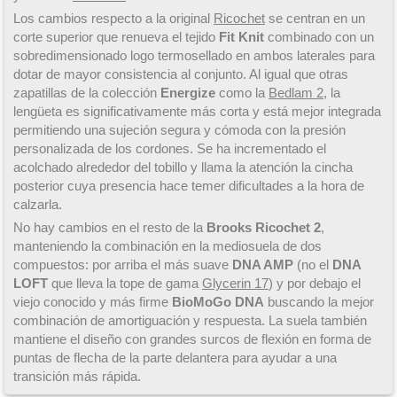
Los cambios respecto a la original
Ricochet
se centran en un
corte superior que renueva el tejido
Fit Knit
combinado con un
sobredimensionado logo termosellado en ambos laterales para
dotar de mayor consistencia al conjunto. Al igual que otras
zapatillas de la colección
Energize
como la
Bedlam 2
, la
lengüeta es significativamente más corta y está mejor integrada
permitiendo una sujeción segura y cómoda con la presión
personalizada de los cordones. Se ha incrementado el
acolchado alrededor del tobillo y llama la atención la cincha
posterior cuya presencia hace temer dificultades a la hora de
calzarla.
No hay cambios en el resto de la
Brooks Ricochet 2
,
manteniendo la combinación en la mediosuela de dos
compuestos: por arriba el más suave
DNA AMP
(no el
DNA
LOFT
que lleva la tope de gama
Glycerin 17
) y por debajo el
viejo conocido y más firme
BioMoGo DNA
buscando la mejor
combinación de amortiguación y respuesta. La suela también
mantiene el diseño con grandes surcos de flexión en forma de
puntas de flecha de la parte delantera para ayudar a una
transición más rápida.