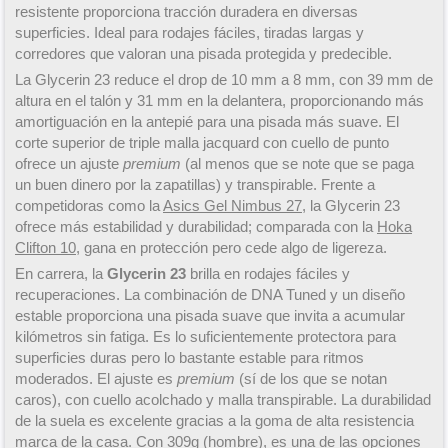
resistente proporciona tracción duradera en diversas
superficies. Ideal para rodajes fáciles, tiradas largas y
corredores que valoran una pisada protegida y predecible.
La Glycerin 23 reduce el drop de 10 mm a 8 mm, con 39 mm de
altura en el talón y 31 mm en la delantera, proporcionando más
amortiguación en la antepié para una pisada más suave. El
corte superior de triple malla jacquard con cuello de punto
ofrece un ajuste
premium
(al menos que se note que se paga
un buen dinero por la zapatillas) y transpirable. Frente a
competidoras como la
Asics Gel Nimbus 27
, la Glycerin 23
ofrece más estabilidad y durabilidad; comparada con la
Hoka
Clifton 10
, gana en protección pero cede algo de ligereza.
En carrera, la
Glycerin 23
brilla en rodajes fáciles y
recuperaciones. La combinación de DNA Tuned y un diseño
estable proporciona una pisada suave que invita a acumular
kilómetros sin fatiga. Es lo suficientemente protectora para
superficies duras pero lo bastante estable para ritmos
moderados. El ajuste es
premium
(sí de los que se notan
caros), con cuello acolchado y malla transpirable. La durabilidad
de la suela es excelente gracias a la goma de alta resistencia
marca de la casa. Con 309g (hombre), es una de las opciones