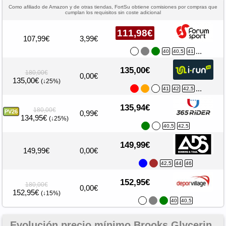
Como afiliado de Amazon y de otras tiendas, FortSu obtiene comisiones por compras que
cumplan los requisitos sin coste adicional
111,98€
107,99€
3,99€
...
40
40,5
41
135,00€
180,00€
0,00€
135,00€
(↓25%)
...
41
42
42,5
135,94€
180,00€
PV26
0,99€
134,95€
(↓25%)
40,5
42,5
149,99€
149,99€
0,00€
42,5
44
46
152,95€
180,00€
0,00€
152,95€
(↓15%)
40
40,5
Evolución precio mínimo Brooks Glycerin