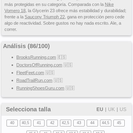
más protegidas en su categoría. Comparada con la
Nike
Vomero 18
, la Glycerin 23 ofrece más estabilidad y durabilidad;
frente a la
Saucony Triumph 22
, gana en protección pero cede
algo de reactividad. Sobre gustos no hay nada escrito. Ale, a
correr.
Análisis (
86
/
100
)
BrooksRunning.com
🇪🇸
DoctorsOfRunning.com
🇺🇸
FleetFeet.com
🇺🇸
RoadTrailRun.com
🇺🇸
RunningShoesGuru.com
🇺🇸
Selecciona talla
EU
|
UK
|
US
40
40,5
41
42
42,5
43
44
44,5
45