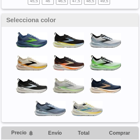
45,5
46
46,5
47,5
48,5
49,5
Selecciona color
Precio
Envío
Total
Comprar