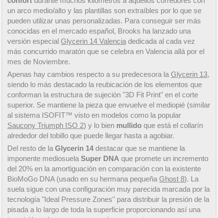
confort
durante muchos kilómetros a aquellos corredores con
un arco medio/alto y las plantillas son extraíbles por lo que se
pueden utilizar unas personalizadas. Para conseguir ser más
conocidas en el mercado español, Brooks ha lanzado una
versión especial
Glycerin 14 Valencia
dedicada al cada vez
más concurrido maratón que se celebra en Valencia allá por el
mes de Noviembre.
Apenas hay cambios respecto a su predecesora la
Glycerin 13
,
siendo lo más destacado la reubicación de los elementos que
conforman la estructura de sujeción "3D Fit Print" en el corte
superior. Se mantiene la pieza que envuelve el mediopié (similar
al sistema ISOFIT™ visto en modelos como la popular
Saucony Triumph ISO 2
) y lo bien
mullido
que está el collarín
alrededor del tobillo que puede llegar hasta a agobiar.
Del resto de la
Glycerin 14
destacar que se mantiene la
imponente mediosuela
Super DNA
que promete un incremento
del 20% en la amortiguación en comparación con la existente
BioMoGo DNA (usado en su hermana pequeña
Ghost 8
). La
suela sigue con una configuración muy parecida marcada por la
tecnología "Ideal Pressure Zones" para distribuir la presión de la
pisada a lo largo de toda la superficie proporcionando así una