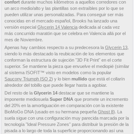
confort
durante muchos kilómetros a aquellos corredores con
un arco medio/alto y las plantillas son extraíbles por lo que se
pueden utilizar unas personalizadas. Para conseguir ser más
conocidas en el mercado español, Brooks ha lanzado una
versión especial
Glycerin 14 Valencia
dedicada al cada vez
más concurrido maratón que se celebra en Valencia allá por el
mes de Noviembre.
Apenas hay cambios respecto a su predecesora la
Glycerin 13
,
siendo lo más destacado la reubicación de los elementos que
conforman la estructura de sujeción "3D Fit Print" en el corte
superior. Se mantiene la pieza que envuelve el mediopié (similar
al sistema ISOFIT™ visto en modelos como la popular
Saucony Triumph ISO 2
) y lo bien
mullido
que está el collarín
alrededor del tobillo que puede llegar hasta a agobiar.
Del resto de la
Glycerin 14
destacar que se mantiene la
imponente mediosuela
Super DNA
que promete un incremento
del 20% en la amortiguación en comparación con la existente
BioMoGo DNA (usado en su hermana pequeña
Ghost 8
). La
suela sigue con una configuración muy parecida marcada por la
tecnología "Ideal Pressure Zones" para distribuir la presión de la
pisada a lo largo de toda la superficie proporcionando así una