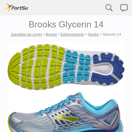
Brooks Glycerin 14
Zapatillas de correr
>
Brooks
>
Entrenamiento
>
Neutro
>
Glycerin 14