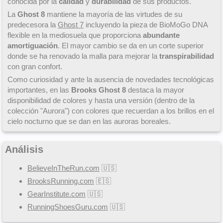
conocida por la
calidad
y
durabilidad
de sus productos.
La
Ghost 8
mantiene la mayoría de las virtudes de su
predecesora la
Ghost 7
incluyendo la pieza de BioMoGo DNA
flexible en la mediosuela que proporciona
abundante
amortiguación
. El mayor cambio se da en un corte superior
donde se ha renovado la malla para mejorar la
transpirabilidad
con gran confort.
Como curiosidad y ante la ausencia de novedades tecnológicas
importantes, en las
Brooks Ghost 8
destaca la mayor
disponibilidad de colores y hasta una versión (dentro de la
colección "Aurora") con colores que recuerdan a los brillos en el
cielo nocturno que se dan en las auroras boreales.
Análisis
BelieveInTheRun.com
🇺🇸
BrooksRunning.com
🇪🇸
GearInstitute.com
🇺🇸
RunningShoesGuru.com
🇺🇸