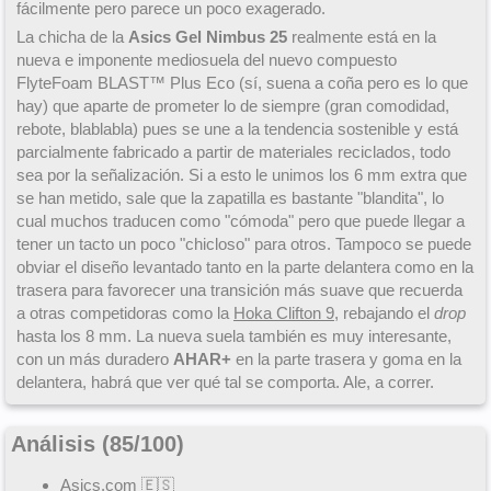
fácilmente pero parece un poco exagerado.
La chicha de la
Asics Gel Nimbus 25
realmente está en la
nueva e imponente mediosuela del nuevo compuesto
FlyteFoam BLAST™ Plus Eco (sí, suena a coña pero es lo que
hay) que aparte de prometer lo de siempre (gran comodidad,
rebote, blablabla) pues se une a la tendencia sostenible y está
parcialmente fabricado a partir de materiales reciclados, todo
sea por la señalización. Si a esto le unimos los 6 mm extra que
se han metido, sale que la zapatilla es bastante "blandita", lo
cual muchos traducen como "cómoda" pero que puede llegar a
tener un tacto un poco "chicloso" para otros. Tampoco se puede
obviar el diseño levantado tanto en la parte delantera como en la
trasera para favorecer una transición más suave que recuerda
a otras competidoras como la
Hoka Clifton 9
, rebajando el
drop
hasta los 8 mm. La nueva suela también es muy interesante,
con un más duradero
AHAR+
en la parte trasera y goma en la
delantera, habrá que ver qué tal se comporta. Ale, a correr.
Análisis (
85
/
100
)
Asics.com
🇪🇸