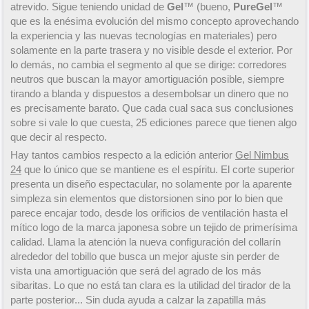
atrevido. Sigue teniendo unidad de
Gel
™ (bueno,
PureGel
™
que es la enésima evolución del mismo concepto aprovechando
la experiencia y las nuevas tecnologías en materiales) pero
solamente en la parte trasera y no visible desde el exterior. Por
lo demás, no cambia el segmento al que se dirige: corredores
neutros que buscan la mayor amortiguación posible, siempre
tirando a blanda y dispuestos a desembolsar un dinero que no
es precisamente barato. Que cada cual saca sus conclusiones
sobre si vale lo que cuesta, 25 ediciones parece que tienen algo
que decir al respecto.
Hay tantos cambios respecto a la edición anterior
Gel Nimbus
24
que lo único que se mantiene es el espíritu. El corte superior
presenta un diseño espectacular, no solamente por la aparente
simpleza sin elementos que distorsionen sino por lo bien que
parece encajar todo, desde los orificios de ventilación hasta el
mítico logo de la marca japonesa sobre un tejido de primerísima
calidad. Llama la atención la nueva configuración del collarín
alrededor del tobillo que busca un mejor ajuste sin perder de
vista una amortiguación que será del agrado de los más
sibaritas. Lo que no está tan clara es la utilidad del tirador de la
parte posterior... Sin duda ayuda a calzar la zapatilla más