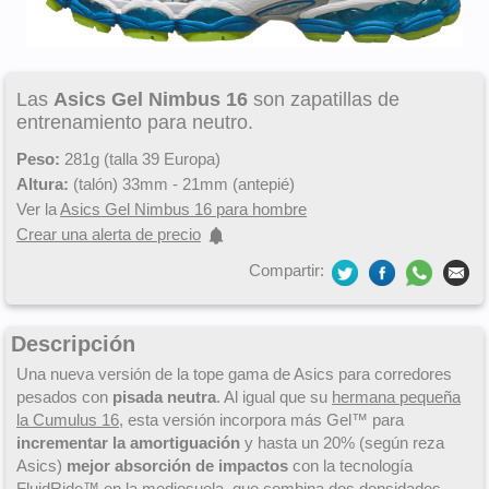
Las
Asics Gel Nimbus 16
son zapatillas de
entrenamiento para neutro.
Peso:
281g (talla 39 Europa)
Altura:
(talón) 33mm - 21mm (antepié)
Ver la
Asics Gel Nimbus 16 para hombre
Crear una alerta de precio
Compartir:
Descripción
Una nueva versión de la tope gama de Asics para corredores
pesados con
pisada neutra
. Al igual que su
hermana pequeña
la Cumulus 16
, esta versión incorpora más Gel™ para
incrementar la amortiguación
y hasta un 20% (según reza
Asics)
mejor absorción de impactos
con la tecnología
FluidRide™ en la mediosuela, que combina dos densidades