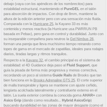
debajo (vaya con los apéndices de los nombrecitos) para
estabilidad estructural, manteniendo el
PureGEL
en el talón
para absorción de impactos. Con drop de 8mm, mantiene la
altura de la edición anterior pero con una sensación más fluida.
Comparada con la
Hurricane 25
, la Kayano 33 es más
contenida y menos reactiva (la Hurricane usa PWRRUN PB
basada en Pebax), pero gana en control y durabilidad. Junto con
su inseparable compañera para neutros la
Gel Nimbus 28
,
forman una pareja que lleva muchísimo tiempo reinando como
topes de gama en el mercado de zapatillas, ideales para rodajes
diarios, tiradas largas y ritmos tranquilos.
Respecto a la
Kayano 32
, el cambio principal es el sistema de
estabilidad: el 4D Guidance deja paso al
Fluid Support
, que
guía la pisada de forma más progresiva y menos correctiva,
recordando un poco al sistema
Guide Rails
de Brooks que tan
bien funciona en la
Brooks Adrenaline GTS 25
. El corte superior
de malla transpirable y ligera se mantiene con ajuste ceñido,
lengüeta acolchada lateralmente y contrafuerte externo en el
talón. La suela exterior combina la conocida goma
AHAR+
con
Asics Grip
(dando como resultado...
Hybrid AsicsGrip
)
buscando durabilidad en las zonas de mayor desgaste (como el