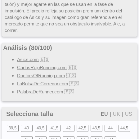
talón) y mejor agarre en las que se usan en la fase de
impulsión. El precio refleja su posición premium dentro del
catálogo de Asics y su imagen como gran referencia en el
mercado permite que no sea un obstáculo insalvable. Ale, a
correr.
Análisis (
80
/
100
)
Asics.com
🇪🇸
CarlosRojoRunning.com
🇪🇸
DoctorsOfRunning.com
🇺🇸
LaBolsaDelCorredor.com
🇪🇸
PalabraDeRunner.com
🇪🇸
Selecciona talla
EU
|
UK
|
US
39,5
40
40,5
41,5
42
42,5
43,5
44
44,5