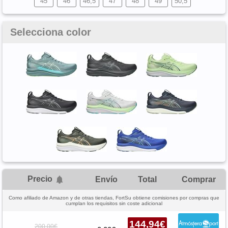
45
46
46,5
47
48
49
50,5
Selecciona color
Precio
Envío
Total
Comprar
Como afiliado de Amazon y de otras tiendas, FortSu obtiene comisiones por compras que
cumplan los requisitos sin coste adicional
144,94€
200,00€