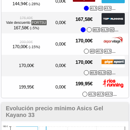
0,00€
144,94€
(↓28%)
...
41,5
42
43,5
176,40€
167,58€
0,00€
Vale descuento
FORTSU
167,58€
(↓5%)
...
40,5
41,5
42
170,00€
200,00€
0,00€
170,00€
(↓15%)
...
40
40,5
41,5
170,00€
170,00€
0,00€
...
40,5
41,5
42
199,95€
199,95€
0,00€
...
41,5
42,5
43,5
Evolución precio mínimo Asics Gel
Kayano 33