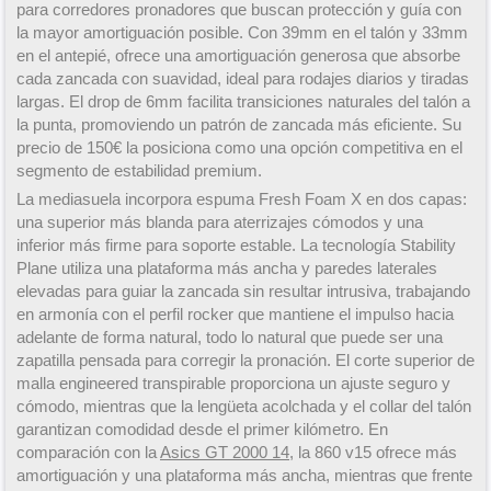
para corredores pronadores que buscan protección y guía con
la mayor amortiguación posible. Con 39mm en el talón y 33mm
en el antepié, ofrece una amortiguación generosa que absorbe
cada zancada con suavidad, ideal para rodajes diarios y tiradas
largas. El drop de 6mm facilita transiciones naturales del talón a
la punta, promoviendo un patrón de zancada más eficiente. Su
precio de 150€ la posiciona como una opción competitiva en el
segmento de estabilidad premium.
La mediasuela incorpora espuma Fresh Foam X en dos capas:
una superior más blanda para aterrizajes cómodos y una
inferior más firme para soporte estable. La tecnología Stability
Plane utiliza una plataforma más ancha y paredes laterales
elevadas para guiar la zancada sin resultar intrusiva, trabajando
en armonía con el perfil rocker que mantiene el impulso hacia
adelante de forma natural, todo lo natural que puede ser una
zapatilla pensada para corregir la pronación. El corte superior de
malla engineered transpirable proporciona un ajuste seguro y
cómodo, mientras que la lengüeta acolchada y el collar del talón
garantizan comodidad desde el primer kilómetro. En
comparación con la
Asics GT 2000 14
, la 860 v15 ofrece más
amortiguación y una plataforma más ancha, mientras que frente