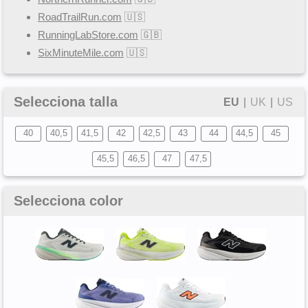
RoadTrailRun.com
🇺🇸
RunningLabStore.com
🇬🇧
SixMinuteMile.com
🇺🇸
Selecciona talla
EU
|
UK
|
US
40
40,5
41,5
42
42,5
43
44
44,5
45
45,5
46,5
47
47,5
Selecciona color