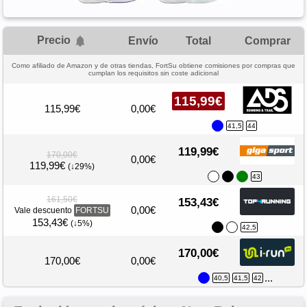
Precio
Envío
Total
Comprar
Como afiliado de Amazon y de otras tiendas, FortSu obtiene comisiones por compras que
cumplan los requisitos sin coste adicional
115,99€
115,99€
0,00€
41,5
44
119,99€
170,00€
0,00€
119,99€
(↓29%)
43
161,50€
153,43€
0,00€
Vale descuento
FORTSU
153,43€
(↓5%)
42,5
170,00€
170,00€
0,00€
...
40,5
41,5
42