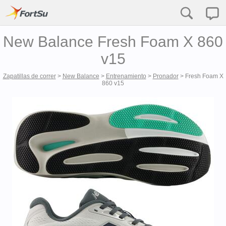
New Balance Fresh Foam X 860
v15
Zapatillas de correr
>
New Balance
>
Entrenamiento
>
Pronador
>
Fresh Foam X
860 v15