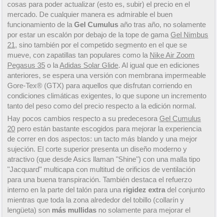
cosas para poder actualizar (esto es, subir) el precio en el
mercado. De cualquier manera es admirable el buen
funcionamiento de la
Gel Cumulus
año tras año, no solamente
por estar un escalón por debajo de la tope de gama
Gel Nimbus
21
, sino también por el competido segmento en el que se
mueve, con zapatillas tan populares como la
Nike Air Zoom
Pegasus 35
o la
Adidas Solar Glide
. Al igual que en ediciones
anteriores, se espera una versión con membrana impermeable
Gore-Tex® (GTX) para aquellos que disfrutan corriendo en
condiciones climáticas exigentes, lo que supone un incremento
tanto del peso como del precio respecto a la edición normal.
Hay pocos cambios respecto a su predecesora
Gel Cumulus
20
pero están bastante escogidos para mejorar la experiencia
de correr en dos aspectos: un tacto más blando y una mejor
sujeción. El corte superior presenta un diseño moderno y
atractivo (que desde Asics llaman "Shine") con una malla tipo
"Jacquard" multicapa con multitud de orificios de ventilación
para una buena transpiración. También destaca el refuerzo
interno en la parte del talón para una
rigidez extra
del conjunto
mientras que toda la zona alrededor del tobillo (collarín y
lengüeta) son
más mullidas
no solamente para mejorar el